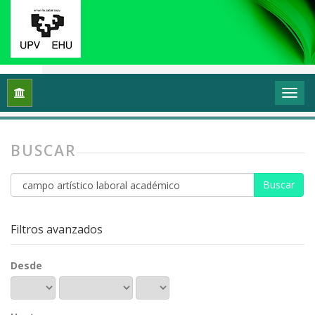
Inicio
Buscar
BUSCAR
Buscar
artículos
por
Filtros avanzados
Desde