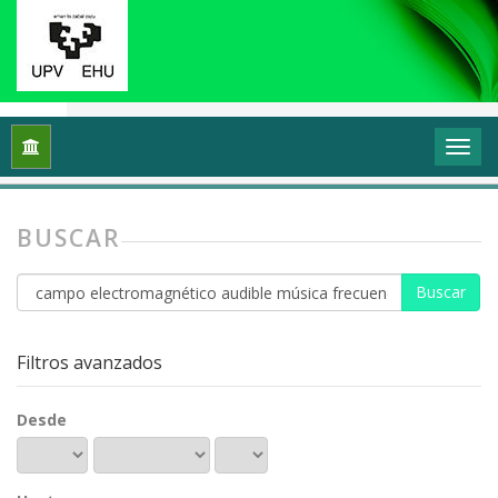
Inicio
Buscar
BUSCAR
Buscar
artículos
por
Filtros avanzados
Desde