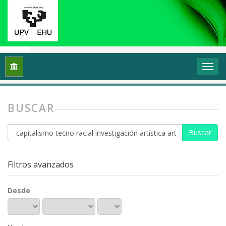
Inicio
Buscar
BUSCAR
Buscar
artículos
por
Filtros avanzados
Desde