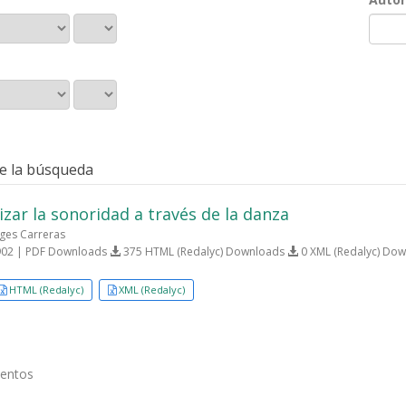
e la búsqueda
zar la sonoridad a través de la danza
ges Carreras
02 | PDF Downloads
375 HTML (Redalyc) Downloads
0 XML (Redalyc) Do
HTML (Redalyc)
XML (Redalyc)
mentos