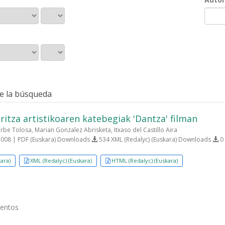
e la búsqueda
itza artistikoaren katebegiak 'Dantza' filman
rbe Tolosa, Marian Gonzalez Abrisketa, Itxaso del Castillo Aira
008 | PDF (Euskara) Downloads
534 XML (Redalyc) (Euskara) Downloads
0 
ara)
XML (Redalyc) (Euskara)
HTML (Redalyc) (Euskara)
mentos