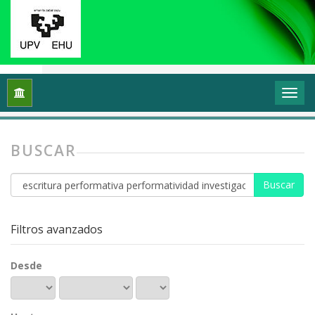
Inicio
Buscar
BUSCAR
Buscar
artículos
por
Filtros avanzados
Desde