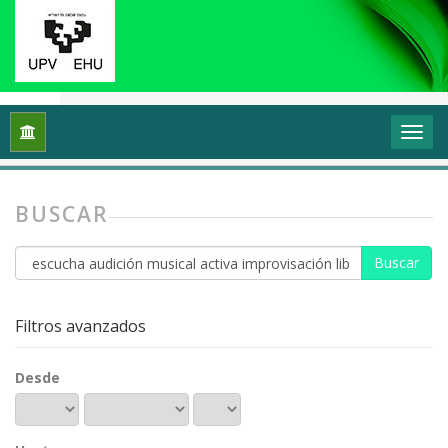
Inicio
Buscar
BUSCAR
Buscar
artículos
por
Filtros avanzados
Desde