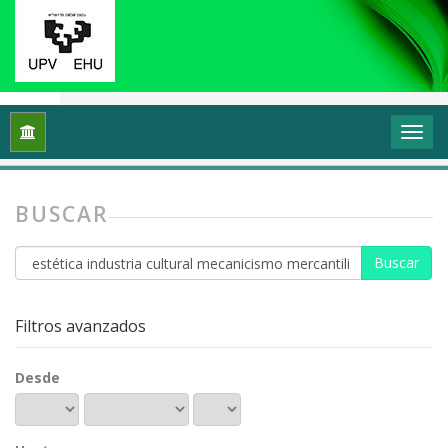
Inicio
Buscar
BUSCAR
Buscar
artículos
por
Filtros avanzados
Desde