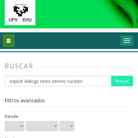
Inicio
Buscar
BUSCAR
Buscar
artículos
por
Filtros avanzados
Desde