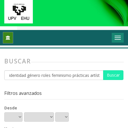
Inicio
Buscar
BUSCAR
Buscar
artículos
por
Filtros avanzados
Desde