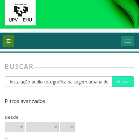
Inicio
Buscar
BUSCAR
Buscar
artículos
por
Filtros avanzados
Desde