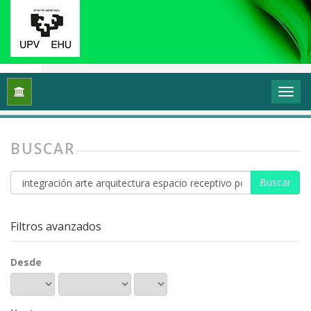
Inicio
Buscar
BUSCAR
Buscar
artículos
por
Filtros avanzados
Desde