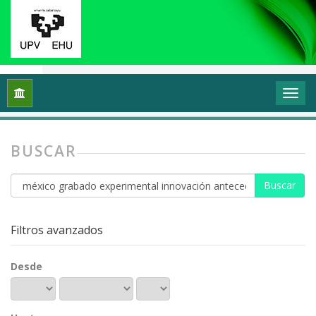
Inicio
Buscar
BUSCAR
Buscar
artículos
por
Filtros avanzados
Desde