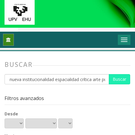
Inicio
Buscar
BUSCAR
Buscar
artículos
por
Filtros avanzados
Desde