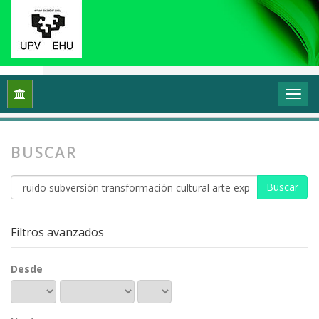
Inicio
Buscar
BUSCAR
Buscar
artículos
por
Filtros avanzados
Desde