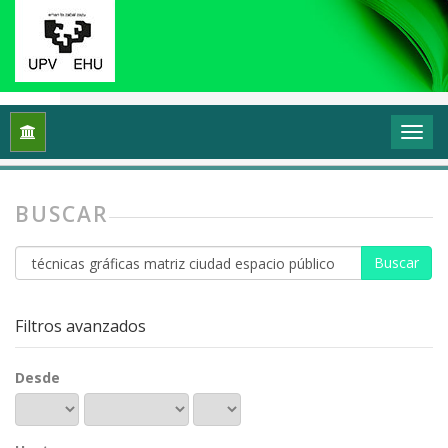
Inicio
Buscar
BUSCAR
Buscar
artículos
por
Filtros avanzados
Desde