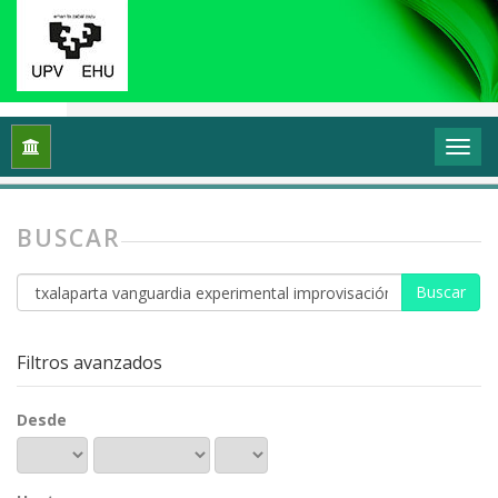
Inicio
Buscar
BUSCAR
Buscar
artículos
por
Filtros avanzados
Desde