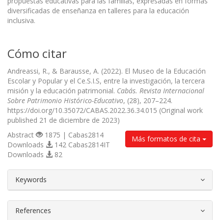
propuestas educativas para las familias, expresadas en formas
diversificadas de enseñanza en talleres para la educación
inclusiva.
Cómo citar
Andreassi, R., & Barausse, A. (2022). El Museo de la Educación
Escolar y Popular y el Ce.S.I.S, entre la investigación, la tercera
misión y la educación patrimonial.
Cabás. Revista Internacional
Sobre Patrimonio Histórico-Educativo
, (28), 207–224.
https://doi.org/10.35072/CABAS.2022.36.34.015 (Original work
published 21 de diciembre de 2023)
Abstract
1875 | Cabas2814
Más formatos de cita
Downloads
142 Cabas2814IT
Downloads
82
##plugins.themes.bootstrap3.article.d
Keywords
References