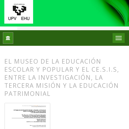
Inicio
Archivos
Núm. 28 (2022): Número Monográfico: Los mu
EL MUSEO DE LA EDUCACIÓN
ESCOLAR Y POPULAR Y EL CE.S.I.S,
ENTRE LA INVESTIGACIÓN, LA
TERCERA MISIÓN Y LA EDUCACIÓN
PATRIMONIAL
##plugins.themes.bootstrap3.article.
##plugins.themes.bootstrap3.article.