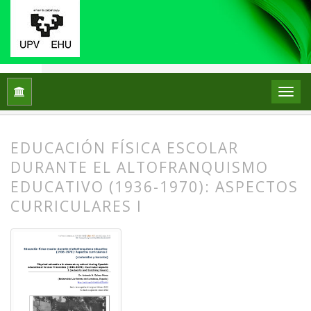
Inicio
Archivos
Núm. 27 (2022)
Artículos
EDUCACIÓN FÍSICA ESCOLAR
DURANTE EL ALTOFRANQUISMO
EDUCATIVO (1936-1970): ASPECTOS
CURRICULARES I
##plugins.themes.bootstrap3.article.
##plugins.themes.bootstrap3.article.