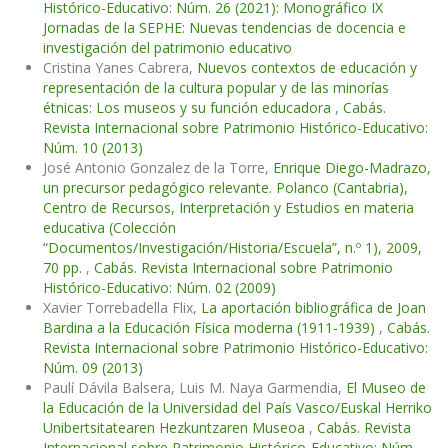
Histórico-Educativo: Núm. 26 (2021): Monográfico IX
Jornadas de la SEPHE: Nuevas tendencias de docencia e
investigación del patrimonio educativo
Cristina Yanes Cabrera,
Nuevos contextos de educación y
representación de la cultura popular y de las minorías
étnicas: Los museos y su función educadora
,
Cabás.
Revista Internacional sobre Patrimonio Histórico-Educativo:
Núm. 10 (2013)
José Antonio Gonzalez de la Torre,
Enrique Diego-Madrazo,
un precursor pedagógico relevante. Polanco (Cantabria),
Centro de Recursos, Interpretación y Estudios en materia
educativa (Colección
“Documentos/Investigación/Historia/Escuela”, n.º 1), 2009,
70 pp.
,
Cabás. Revista Internacional sobre Patrimonio
Histórico-Educativo: Núm. 02 (2009)
Xavier Torrebadella Flix,
La aportación bibliográfica de Joan
Bardina a la Educación Física moderna (1911-1939)
,
Cabás.
Revista Internacional sobre Patrimonio Histórico-Educativo:
Núm. 09 (2013)
Paulí Dávila Balsera, Luis M. Naya Garmendia,
El Museo de
la Educación de la Universidad del País Vasco/Euskal Herriko
Unibertsitatearen Hezkuntzaren Museoa
,
Cabás. Revista
Internacional sobre Patrimonio Histórico-Educativo: Núm.