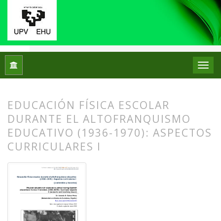
Inicio
Archivos
Núm. 27 (2022)
Artículos
EDUCACIÓN FÍSICA ESCOLAR
DURANTE EL ALTOFRANQUISMO
EDUCATIVO (1936-1970): ASPECTOS
CURRICULARES I
##plugins.themes.bootstrap3.article.
##plugins.themes.bootstrap3.article.