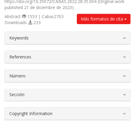
https://doi.org/10.35072/CABAS.2022.28.35.004 (Original work
published 21 de diciembre de 2023)
Abstract
1553 | Cabas2703
Más formatos de cita
Downloads
233
##plugins.themes.bootstrap3.article.d
Keywords
References
Número
Sección
Copyright Information