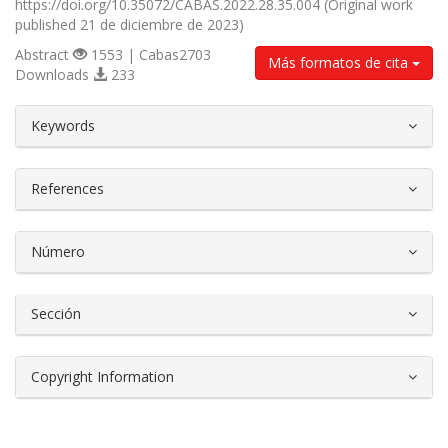
https://doi.org/10.35072/CABAS.2022.28.35.004 (Original work
published 21 de diciembre de 2023)
Abstract
1553 | Cabas2703
Más formatos de cita
Downloads
233
##plugins.themes.bootstrap3.article.d
Keywords
References
Número
Sección
Copyright Information