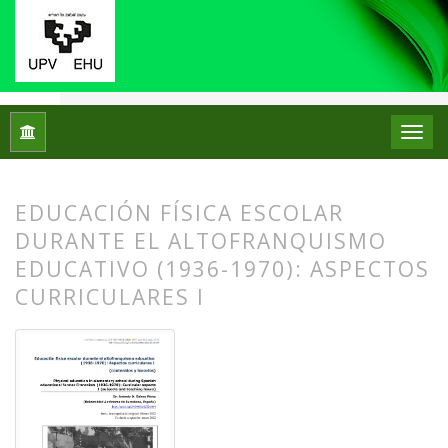
Inicio
Archivos
Núm. 27 (2022)
Artículos
EDUCACIÓN FÍSICA ESCOLAR
DURANTE EL ALTOFRANQUISMO
EDUCATIVO (1936-1970): ASPECTOS
CURRICULARES I
##plugins.themes.bootstrap3.article.
##plugins.themes.bootstrap3.article.