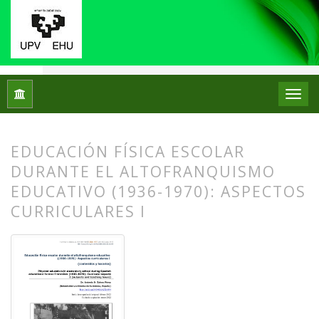
Inicio
Archivos
Núm. 27 (2022)
Artículos
EDUCACIÓN FÍSICA ESCOLAR
DURANTE EL ALTOFRANQUISMO
EDUCATIVO (1936-1970): ASPECTOS
CURRICULARES I
##plugins.themes.bootstrap3.article.
##plugins.themes.bootstrap3.article.