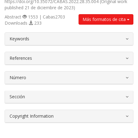
https://doi.org/10.35072/CABAS.2022.28.35.004 (Original work
published 21 de diciembre de 2023)
Abstract
1553 | Cabas2703
Más formatos de cita
Downloads
233
##plugins.themes.bootstrap3.article.d
Keywords
References
Número
Sección
Copyright Information