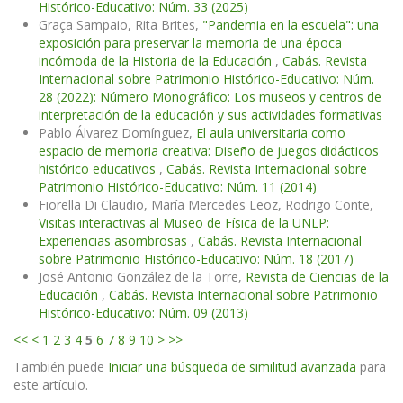
Histórico-Educativo: Núm. 33 (2025)
Graça Sampaio, Rita Brites,
"Pandemia en la escuela": una
exposición para preservar la memoria de una época
incómoda de la Historia de la Educación
,
Cabás. Revista
Internacional sobre Patrimonio Histórico-Educativo: Núm.
28 (2022): Número Monográfico: Los museos y centros de
interpretación de la educación y sus actividades formativas
Pablo Álvarez Domínguez,
El aula universitaria como
espacio de memoria creativa: Diseño de juegos didácticos
histórico educativos
,
Cabás. Revista Internacional sobre
Patrimonio Histórico-Educativo: Núm. 11 (2014)
Fiorella Di Claudio, María Mercedes Leoz, Rodrigo Conte,
Visitas interactivas al Museo de Física de la UNLP:
Experiencias asombrosas
,
Cabás. Revista Internacional
sobre Patrimonio Histórico-Educativo: Núm. 18 (2017)
José Antonio González de la Torre,
Revista de Ciencias de la
Educación
,
Cabás. Revista Internacional sobre Patrimonio
Histórico-Educativo: Núm. 09 (2013)
<<
<
1
2
3
4
5
6
7
8
9
10
>
>>
También puede
Iniciar una búsqueda de similitud avanzada
para
este artículo.