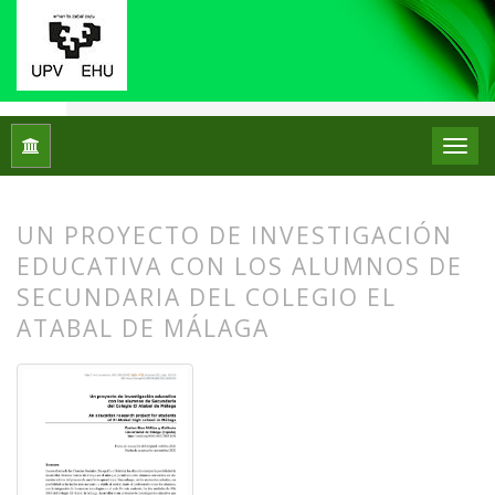
Inicio
Archivos
Núm. 26 (2021): Monográfico IX Jornadas de 
UN PROYECTO DE INVESTIGACIÓN
EDUCATIVA CON LOS ALUMNOS DE
SECUNDARIA DEL COLEGIO EL
ATABAL DE MÁLAGA
##plugins.themes.bootstrap3.article.
##plugins.themes.bootstrap3.article.