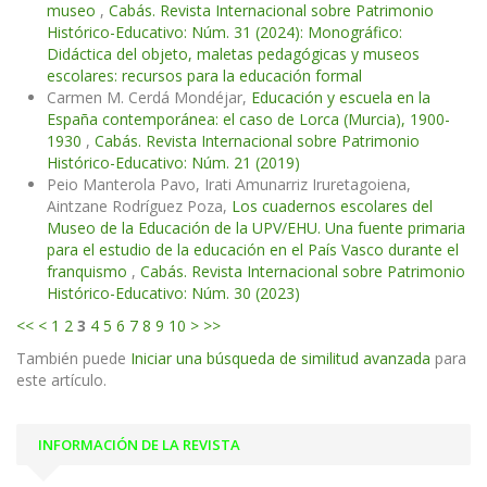
museo
,
Cabás. Revista Internacional sobre Patrimonio
Histórico-Educativo: Núm. 31 (2024): Monográfico:
Didáctica del objeto, maletas pedagógicas y museos
escolares: recursos para la educación formal
Carmen M. Cerdá Mondéjar,
Educación y escuela en la
España contemporánea: el caso de Lorca (Murcia), 1900-
1930
,
Cabás. Revista Internacional sobre Patrimonio
Histórico-Educativo: Núm. 21 (2019)
Peio Manterola Pavo, Irati Amunarriz Iruretagoiena,
Aintzane Rodríguez Poza,
Los cuadernos escolares del
Museo de la Educación de la UPV/EHU. Una fuente primaria
para el estudio de la educación en el País Vasco durante el
franquismo
,
Cabás. Revista Internacional sobre Patrimonio
Histórico-Educativo: Núm. 30 (2023)
<<
<
1
2
3
4
5
6
7
8
9
10
>
>>
También puede
Iniciar una búsqueda de similitud avanzada
para
este artículo.
INFORMACIÓN DE LA REVISTA