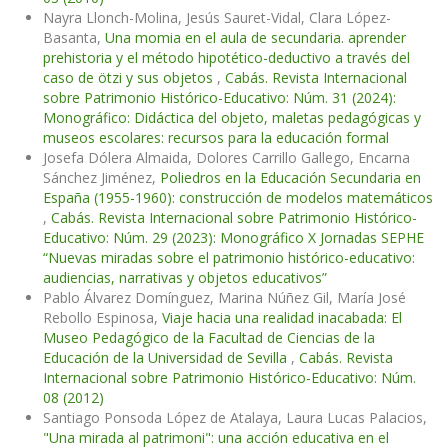
Nayra Llonch-Molina, Jesús Sauret-Vidal, Clara López-
Basanta,
Una momia en el aula de secundaria. aprender
prehistoria y el método hipotético-deductivo a través del
caso de ötzi y sus objetos
,
Cabás. Revista Internacional
sobre Patrimonio Histórico-Educativo: Núm. 31 (2024):
Monográfico: Didáctica del objeto, maletas pedagógicas y
museos escolares: recursos para la educación formal
Josefa Dólera Almaida, Dolores Carrillo Gallego, Encarna
Sánchez Jiménez,
Poliedros en la Educación Secundaria en
España (1955-1960): construcción de modelos matemáticos
,
Cabás. Revista Internacional sobre Patrimonio Histórico-
Educativo: Núm. 29 (2023): Monográfico X Jornadas SEPHE
“Nuevas miradas sobre el patrimonio histórico-educativo:
audiencias, narrativas y objetos educativos”
Pablo Álvarez Domínguez, Marina Núñez Gil, María José
Rebollo Espinosa,
Viaje hacia una realidad inacabada: El
Museo Pedagógico de la Facultad de Ciencias de la
Educación de la Universidad de Sevilla
,
Cabás. Revista
Internacional sobre Patrimonio Histórico-Educativo: Núm.
08 (2012)
Santiago Ponsoda López de Atalaya, Laura Lucas Palacios,
"Una mirada al patrimoni": una acción educativa en el