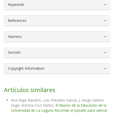
##plugins.themes.bootstrap3.article.d
Keywords
References
Número
Sección
Copyright Information
Artículos similares
Ana Vega Navarro, Luis Feliciano García, J. Diego Santos
Vega, Victoria Cruz Núñez,
El Museo de la Educación de la
Universidad de La Laguna Recordar el pasado para valorar