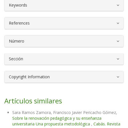
##plugins.themes.bootstrap3.article.d
Keywords
References
Número
Sección
Copyright Information
Artículos similares
Sara Ramos Zamora, Francisco Javier Pericacho Gómez,
Sobre la renovación pedagógica y su enseñanza
universitaria Una propuesta metodológica
,
Cabás. Revista