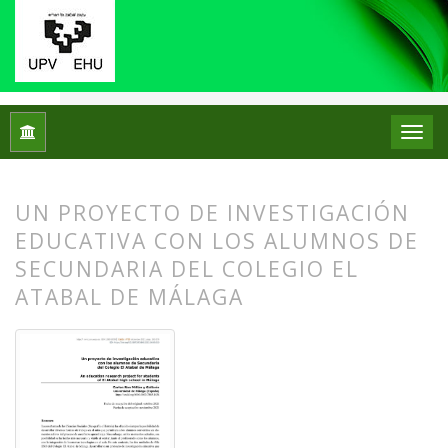
Inicio
Archivos
Núm. 26 (2021): Monográfico IX Jornadas de 
UN PROYECTO DE INVESTIGACIÓN
EDUCATIVA CON LOS ALUMNOS DE
SECUNDARIA DEL COLEGIO EL
ATABAL DE MÁLAGA
##plugins.themes.bootstrap3.article.
##plugins.themes.bootstrap3.article.