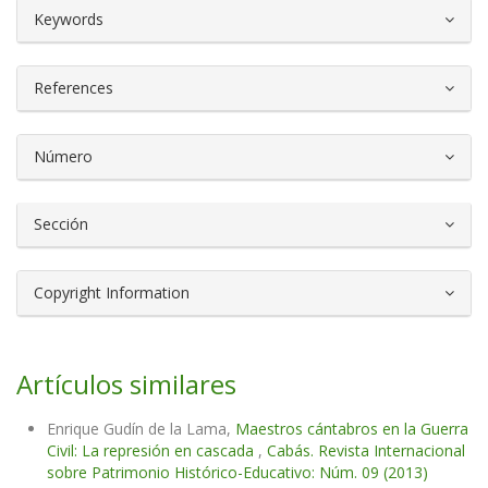
##plugins.themes.bootstrap3.article.d
Keywords
References
Número
Sección
Copyright Information
Artículos similares
Enrique Gudín de la Lama,
Maestros cántabros en la Guerra
Civil: La represión en cascada
,
Cabás. Revista Internacional
sobre Patrimonio Histórico-Educativo: Núm. 09 (2013)