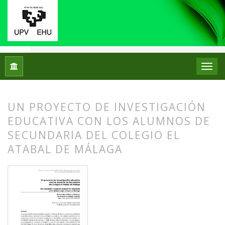
Inicio
Archivos
Núm. 26 (2021): Monográfico IX Jornadas de 
UN PROYECTO DE INVESTIGACIÓN
EDUCATIVA CON LOS ALUMNOS DE
SECUNDARIA DEL COLEGIO EL
ATABAL DE MÁLAGA
##plugins.themes.bootstrap3.article.
##plugins.themes.bootstrap3.article.