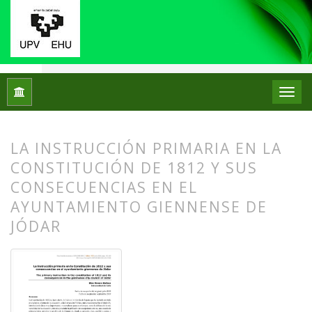
Inicio
Archivos
Núm. 23 (2020)
Artículos
LA INSTRUCCIÓN PRIMARIA EN LA
CONSTITUCIÓN DE 1812 Y SUS
CONSECUENCIAS EN EL
AYUNTAMIENTO GIENNENSE DE
JÓDAR
##plugins.themes.bootstrap3.article.
##plugins.themes.bootstrap3.article.