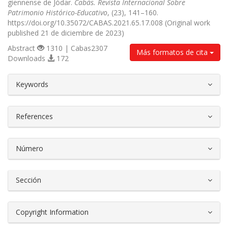
giennense de Jódar.
Cabás. Revista Internacional Sobre
Patrimonio Histórico-Educativo
, (23), 141–160.
https://doi.org/10.35072/CABAS.2021.65.17.008 (Original work
published 21 de diciembre de 2023)
Abstract
1310 | Cabas2307
Más formatos de cita
Downloads
172
##plugins.themes.bootstrap3.article.d
Keywords
References
Número
Sección
Copyright Information