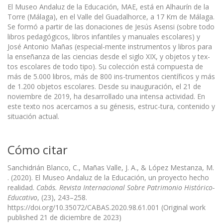
El Museo Andaluz de la Educación, MAE, está en Alhaurín de la
Torre (Málaga), en el Valle del Guadalhorce, a 17 Km de Málaga.
Se formó a partir de las donaciones de Jesús Asensi (sobre todo
libros pedagógicos, libros infantiles y manuales escolares) y
José Antonio Mañas (especial-mente instrumentos y libros para
la enseñanza de las ciencias desde el siglo XIX, y objetos y tex-
tos escolares de todo tipo). Su colección está compuesta de
más de 5.000 libros, más de 800 ins-trumentos científicos y más
de 1.200 objetos escolares. Desde su inauguración, el 21 de
noviembre de 2019, ha desarrollado una intensa actividad. En
este texto nos acercamos a su génesis, estruc-tura, contenido y
situación actual.
Cómo citar
Sanchidrián Blanco, C., Mañas Valle, J. A., & López Mestanza, M.
. (2020). El Museo Andaluz de la Educación, un proyecto hecho
realidad.
Cabás. Revista Internacional Sobre Patrimonio Histórico-
Educativo
, (23), 243–258.
https://doi.org/10.35072/CABAS.2020.98.61.001 (Original work
published 21 de diciembre de 2023)