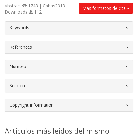
Abstract
1748 | Cabas2313
Más formatos de cita
Downloads
112
##plugins.themes.bootstrap3.article.d
Keywords
References
Número
Sección
Copyright Information
Artículos más leídos del mismo