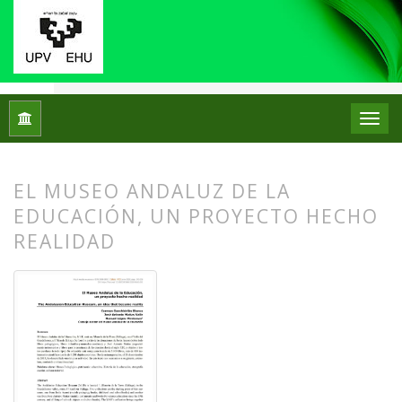
Inicio
Archivos
Núm. 23 (2020)
Centros de Patrimonio Hi
EL MUSEO ANDALUZ DE LA
EDUCACIÓN, UN PROYECTO HECHO
REALIDAD
##plugins.themes.bootstrap3.article.
##plugins.themes.bootstrap3.article.