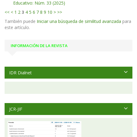
Educativo: Núm. 33 (2025)
<<
<
1
2
3
4
5
6
7
8
9
10
>
>>
También puede
Iniciar una búsqueda de similitud avanzada
para
este artículo.
INFORMACIÓN DE LA REVISTA
IDR Dialnet
JCR-JIF