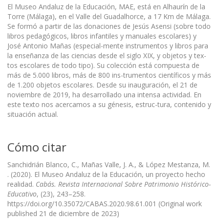
El Museo Andaluz de la Educación, MAE, está en Alhaurín de la
Torre (Málaga), en el Valle del Guadalhorce, a 17 Km de Málaga.
Se formó a partir de las donaciones de Jesús Asensi (sobre todo
libros pedagógicos, libros infantiles y manuales escolares) y
José Antonio Mañas (especial-mente instrumentos y libros para
la enseñanza de las ciencias desde el siglo XIX, y objetos y tex-
tos escolares de todo tipo). Su colección está compuesta de
más de 5.000 libros, más de 800 ins-trumentos científicos y más
de 1.200 objetos escolares. Desde su inauguración, el 21 de
noviembre de 2019, ha desarrollado una intensa actividad. En
este texto nos acercamos a su génesis, estruc-tura, contenido y
situación actual.
Cómo citar
Sanchidrián Blanco, C., Mañas Valle, J. A., & López Mestanza, M.
. (2020). El Museo Andaluz de la Educación, un proyecto hecho
realidad.
Cabás. Revista Internacional Sobre Patrimonio Histórico-
Educativo
, (23), 243–258.
https://doi.org/10.35072/CABAS.2020.98.61.001 (Original work
published 21 de diciembre de 2023)