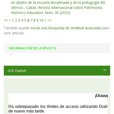
un objeto de la escuela disciplinada y de la pedagogía del
silencio
,
Cabás. Revista Internacional sobre Patrimonio
Histórico-Educativo: Núm. 30 (2023)
<<
<
1
2
3
4
5
6
7
8
9
10
>
>>
También puede
Iniciar una búsqueda de similitud avanzada
para
este artículo.
INFORMACIÓN DE LA REVISTA
IDR Dialnet