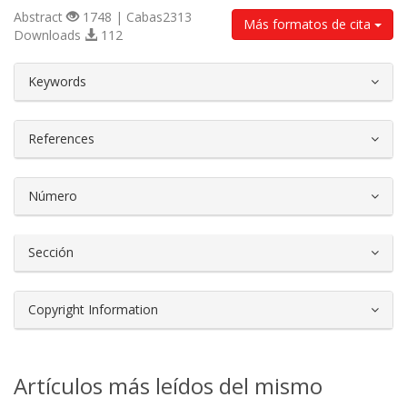
Abstract
1748 | Cabas2313
Más formatos de cita
Downloads
112
##plugins.themes.bootstrap3.article.d
Keywords
References
Número
Sección
Copyright Information
Artículos más leídos del mismo