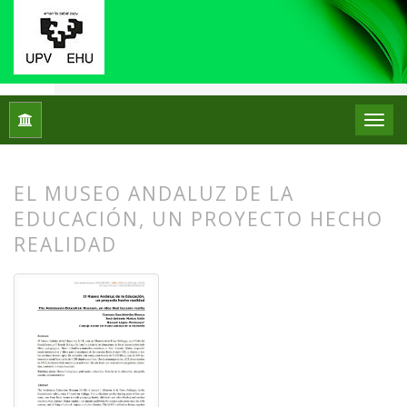
Inicio
Archivos
Núm. 23 (2020)
Centros de Patrimonio Hi
EL MUSEO ANDALUZ DE LA
EDUCACIÓN, UN PROYECTO HECHO
REALIDAD
##plugins.themes.bootstrap3.article.
##plugins.themes.bootstrap3.article.