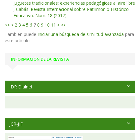
juguetes tradicionales: experiencias pedagógicas al aire libre
,
Cabás. Revista Internacional sobre Patrimonio Histórico-
Educativo: Núm. 18 (2017)
<<
<
2
3
4
5
6
7
8
9
10
11
>
>>
También puede
Iniciar una búsqueda de similitud avanzada
para
este artículo.
INFORMACIÓN DE LA REVISTA
IDR Dialnet
JCR-JIF