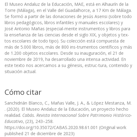
El Museo Andaluz de la Educación, MAE, está en Alhaurín de la
Torre (Málaga), en el Valle del Guadalhorce, a 17 Km de Málaga.
Se formó a partir de las donaciones de Jesús Asensi (sobre todo
libros pedagógicos, libros infantiles y manuales escolares) y
José Antonio Mañas (especial-mente instrumentos y libros para
la enseñanza de las ciencias desde el siglo XIX, y objetos y tex-
tos escolares de todo tipo). Su colección está compuesta de
más de 5.000 libros, más de 800 ins-trumentos científicos y más
de 1.200 objetos escolares. Desde su inauguración, el 21 de
noviembre de 2019, ha desarrollado una intensa actividad. En
este texto nos acercamos a su génesis, estruc-tura, contenido y
situación actual.
Cómo citar
Sanchidrián Blanco, C., Mañas Valle, J. A., & López Mestanza, M.
. (2020). El Museo Andaluz de la Educación, un proyecto hecho
realidad.
Cabás. Revista Internacional Sobre Patrimonio Histórico-
Educativo
, (23), 243–258.
https://doi.org/10.35072/CABAS.2020.98.61.001 (Original work
published 21 de diciembre de 2023)