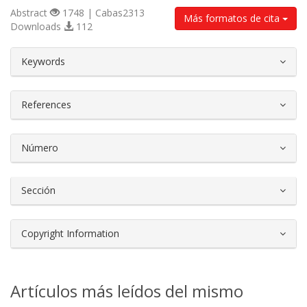
Abstract
1748 | Cabas2313
Más formatos de cita
Downloads
112
##plugins.themes.bootstrap3.article.d
Keywords
References
Número
Sección
Copyright Information
Artículos más leídos del mismo