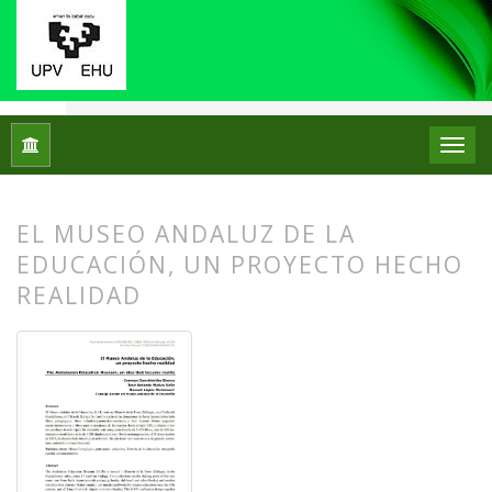
Inicio
Archivos
Núm. 23 (2020)
Centros de Patrimonio Hi
EL MUSEO ANDALUZ DE LA
EDUCACIÓN, UN PROYECTO HECHO
REALIDAD
##plugins.themes.bootstrap3.article.
##plugins.themes.bootstrap3.article.