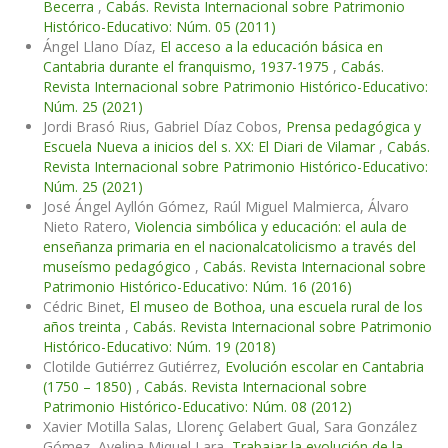
Becerra
,
Cabás. Revista Internacional sobre Patrimonio
Histórico-Educativo: Núm. 05 (2011)
Ángel Llano Díaz,
El acceso a la educación básica en
Cantabria durante el franquismo, 1937-1975
,
Cabás.
Revista Internacional sobre Patrimonio Histórico-Educativo:
Núm. 25 (2021)
Jordi Brasó Rius, Gabriel Díaz Cobos,
Prensa pedagógica y
Escuela Nueva a inicios del s. XX: El Diari de Vilamar
,
Cabás.
Revista Internacional sobre Patrimonio Histórico-Educativo:
Núm. 25 (2021)
José Ángel Ayllón Gómez, Raúl Miguel Malmierca, Álvaro
Nieto Ratero,
Violencia simbólica y educación: el aula de
enseñanza primaria en el nacionalcatolicismo a través del
museísmo pedagógico
,
Cabás. Revista Internacional sobre
Patrimonio Histórico-Educativo: Núm. 16 (2016)
Cédric Binet,
El museo de Bothoa, una escuela rural de los
años treinta
,
Cabás. Revista Internacional sobre Patrimonio
Histórico-Educativo: Núm. 19 (2018)
Clotilde Gutiérrez Gutiérrez,
Evolución escolar en Cantabria
(1750 – 1850)
,
Cabás. Revista Internacional sobre
Patrimonio Histórico-Educativo: Núm. 08 (2012)
Xavier Motilla Salas, Llorenç Gelabert Gual, Sara González
Gómez, Avelina Miquel Lara,
Trabajar la evolución de la