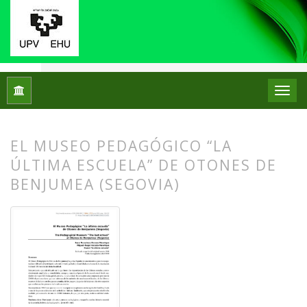
Inicio
Archivos
Núm. 19 (2018)
Centros de Patrimonio Hi
EL MUSEO PEDAGÓGICO “LA
ÚLTIMA ESCUELA” DE OTONES DE
BENJUMEA (SEGOVIA)
##plugins.themes.bootstrap3.article.
##plugins.themes.bootstrap3.article.