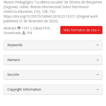
Museo Pedagógico “La última escuela” de Otones de Benjumea
(Segovia).
Cabás. Revista Internacional Sobre Patrimonio
Histórico-Educativo
, (19), 138–152.
https://doi.org/10.35072/CABAS.2018.23.13.011 (Original work
published 21 de diciembre de 2023)
Abstract
1167 | Cabas1910
Más formatos de cita
Downloads
104
##plugins.themes.bootstrap3.article.d
Keywords
Número
Sección
Copyright Information