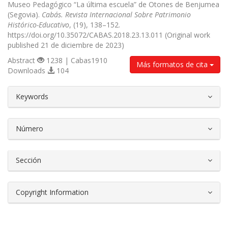
Museo Pedagógico “La última escuela” de Otones de Benjumea
(Segovia).
Cabás. Revista Internacional Sobre Patrimonio
Histórico-Educativo
, (19), 138–152.
https://doi.org/10.35072/CABAS.2018.23.13.011 (Original work
published 21 de diciembre de 2023)
Abstract
1238 | Cabas1910
Más formatos de cita
Downloads
104
##plugins.themes.bootstrap3.article.d
Keywords
Número
Sección
Copyright Information