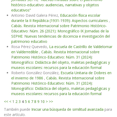
histórico-educativo: audiencias, narrativas y objetos
educativos”
Antonio David Galera Pérez,
Educación física escolar
durante la II República (1931-1939): Aspectos curriculares
,
Cabás. Revista Internacional sobre Patrimonio Histórico-
Educativo: Núm. 26 (2021): Monográfico IX Jornadas de la
SEPHE: Nuevas tendencias de docencia e investigación del
patrimonio educativo
Rosa Pérez Quevedo,
La escuela de Castrillo de Valdelomar
en Valderredible
,
Cabás. Revista Internacional sobre
Patrimonio Histórico-Educativo: Núm. 31 (2024):
Monográfico: Didáctica del objeto, maletas pedagógicas y
museos escolares: recursos para la educación formal
Roberto González González,
Escuela Unitaria de Dobres en
el invierno de 1986
,
Cabás. Revista Internacional sobre
Patrimonio Histórico-Educativo: Núm. 31 (2024):
Monográfico: Didáctica del objeto, maletas pedagógicas y
museos escolares: recursos para la educación formal
<<
<
1
2
3
4
5
6
7
8
9
10
>
>>
También puede
Iniciar una búsqueda de similitud avanzada
para
este artículo.