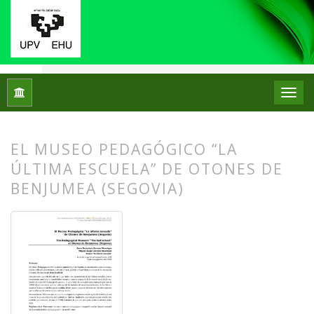
Inicio
Archivos
Núm. 19 (2018)
Centros de Patrimonio Hi
EL MUSEO PEDAGÓGICO “LA
ÚLTIMA ESCUELA” DE OTONES DE
BENJUMEA (SEGOVIA)
##plugins.themes.bootstrap3.article.
##plugins.themes.bootstrap3.article.