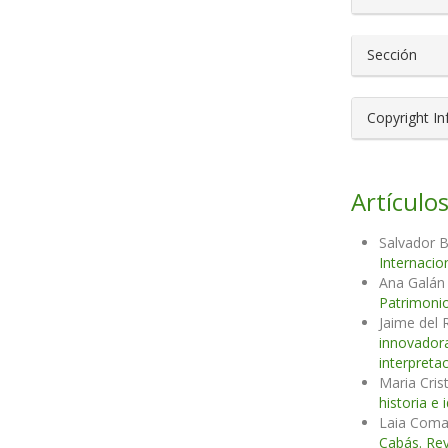
Sección
Copyright I
Artículos
Salvador 
Internacio
Ana Galán
Patrimonio
Jaime del 
innovador
interpreta
Maria Cris
historia e
Laia Coma 
Cabás. Rev