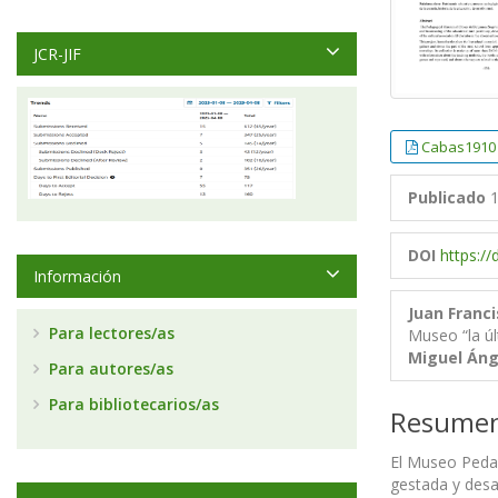
JCR-JIF
Cabas1910
Publicado
1
DOI
https:/
Información
Juan Franc
Para lectores/as
Museo “la úl
Miguel Áng
Para autores/as
Para bibliotecarios/as
Resume
El Museo Pedago
gestada y desar