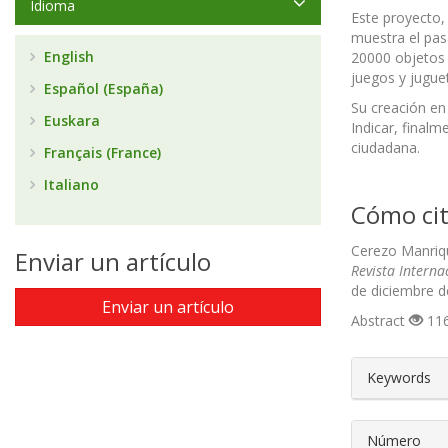
Idioma
Este proyecto,
muestra el pasa
English
20000 objetos e
juegos y jugue
Español (España)
Su creación en
Euskara
Indicar, finalm
ciudadana.
Français (France)
Italiano
Cómo cit
Cerezo Manriqu
Enviar un artículo
Revista Interna
de diciembre d
Enviar un artículo
Abstract
116
##plugin
Keywords
Número