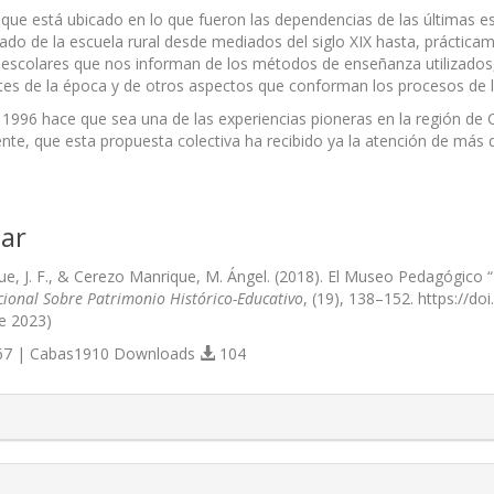
 que está ubicado en lo que fueron las dependencias de las última
do de la escuela rural desde mediados del siglo XIX hasta, prácticam
scolares que nos informan de los métodos de enseñanza utilizados, d
tes de la época y de otros aspectos que conforman los procesos de la
 1996 hace que sea una de las experiencias pioneras en la región de Ca
ente, que esta propuesta colectiva ha recibido ya la atención de más d
ar
e, J. F., & Cerezo Manrique, M. Ángel. (2018). El Museo Pedagógico
cional Sobre Patrimonio Histórico-Educativo
, (19), 138–152. https://d
e 2023)
7 | Cabas1910 Downloads
104
s.themes.bootstrap3.article.details##