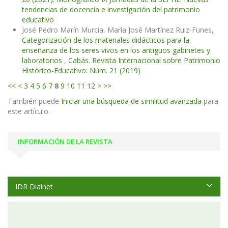
tendencias de docencia e investigación del patrimonio
educativo
José Pedro Marín Murcia, María José Martínez Ruiz-Funes,
Categorización de los materiales didácticos para la
enseñanza de los seres vivos en los antiguos gabinetes y
laboratorios
,
Cabás. Revista Internacional sobre Patrimonio
Histórico-Educativo: Núm. 21 (2019)
<<
<
3
4
5
6
7
8
9
10
11
12
>
>>
También puede
Iniciar una búsqueda de similitud avanzada
para
este artículo.
INFORMACIÓN DE LA REVISTA
IDR Dialnet