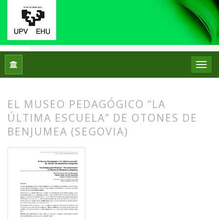
Inicio
Archivos
Núm. 19 (2018)
Centros de Patrimonio Hi
EL MUSEO PEDAGÓGICO “LA
ÚLTIMA ESCUELA” DE OTONES DE
BENJUMEA (SEGOVIA)
##plugins.themes.bootstrap3.article.
##plugins.themes.bootstrap3.article.