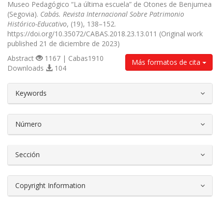
Museo Pedagógico “La última escuela” de Otones de Benjumea
(Segovia).
Cabás. Revista Internacional Sobre Patrimonio
Histórico-Educativo
, (19), 138–152.
https://doi.org/10.35072/CABAS.2018.23.13.011 (Original work
published 21 de diciembre de 2023)
Abstract
1167 | Cabas1910
Más formatos de cita
Downloads
104
##plugins.themes.bootstrap3.article.d
Keywords
Número
Sección
Copyright Information