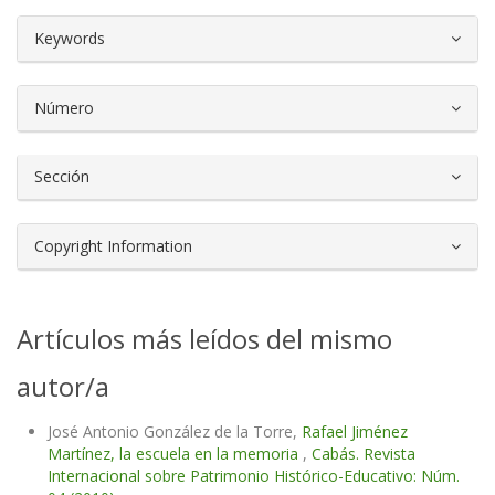
##plugins.themes.bootstrap3.article.d
Keywords
Número
Sección
Copyright Information
Artículos más leídos del mismo
autor/a
José Antonio González de la Torre,
Rafael Jiménez
Martínez, la escuela en la memoria
,
Cabás. Revista
Internacional sobre Patrimonio Histórico-Educativo: Núm.