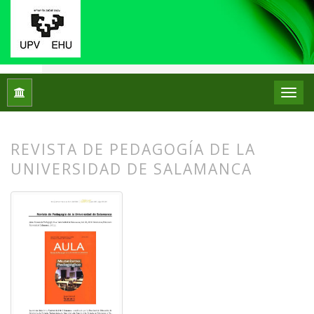
Inicio
Archivos
Núm. 17 (2017)
Reseñas bibliográficas
REVISTA DE PEDAGOGÍA DE LA
UNIVERSIDAD DE SALAMANCA
##plugins.themes.bootstrap3.article.
##plugins.themes.bootstrap3.article.