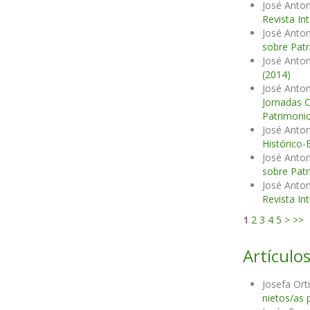
José Anton
Revista In
José Anton
sobre Patr
José Anton
(2014)
José Anton
Jornadas C
Patrimonio
José Anton
Histórico-
José Anton
sobre Patr
José Anton
Revista In
1
2
3
4
5
>
>>
Artículos
Josefa Or
nietos/as 