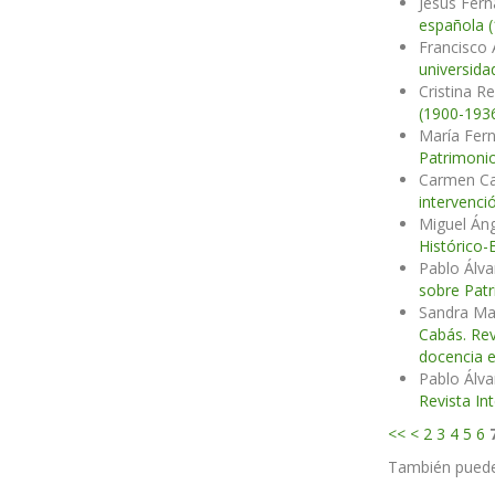
Jesús Fer
española (
Francisco
universid
Cristina R
(1900-193
María Fer
Patrimonio
Carmen Ca
intervenci
Miguel Áng
Histórico-
Pablo Álv
sobre Patr
Sandra Ma
Cabás. Rev
docencia e
Pablo Álv
Revista In
<<
<
2
3
4
5
6
También pued