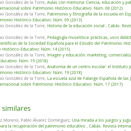
io González de la Torre,
Aulas con memoria: Ciencia, educación y pat
ternacional sobre Patrimonio Histórico-Educativo: Núm. 08 (2012)
io González de la Torre,
Patrimonio y Etnografía de la escuela en Es
imonio Histórico-Educativo: Núm. 09 (2013)
io González de la Torre,
Historia de la educación social
,
Cabás. Revi
io González de la Torre,
Pedagogía museística: prácticas, usos didáct
ientíficas de la Sociedad Española para el Estudio del Patrimonio Hi
 Histórico-Educativo: Núm. 14 (2015)
io González de la Torre,
Imagen y educación: marketing, comercializ
Educativo: Núm. 19 (2018)
io González de la Torre,
Anatomía de un centro escolar: el Instituto
imonio Histórico-Educativo: Núm. 19 (2018)
io González de la Torre,
La escuela azul de Falange Española de las 
ternacional sobre Patrimonio Histórico-Educativo: Núm. 17 (2017)
 similares
tiz Moreno, Pablo Álvarez Domínguez,
Una mirada a los juegos y jugu
para la recuperación del patrimonio educativo
,
Cabás. Revista Intern