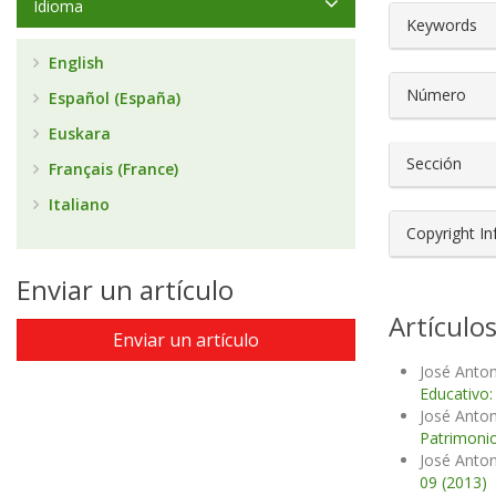
Idioma
##plugin
Keywords
English
Número
Español (España)
Euskara
Sección
Français (France)
Italiano
Copyright I
Enviar un artículo
Artículo
Enviar un artículo
José Anton
Educativo:
José Anton
Patrimonio
José Anton
09 (2013)