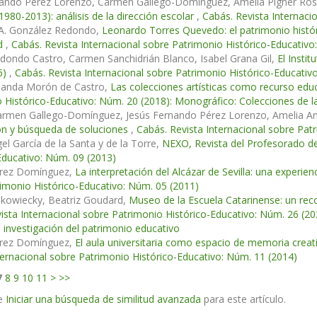
nando Pérez Lorenzo, Carmen Gallego-Domínguez, Amelia Pigner Ro
1980-2013): análisis de la dirección escolar
,
Cabás. Revista Internaci
 A. González Redondo,
Leonardo Torres Quevedo: el patrimonio históric
ad
,
Cabás. Revista Internacional sobre Patrimonio Histórico-Educativo
edondo Castro, Carmen Sanchidrián Blanco, Isabel Grana Gil,
El Insti
6)
,
Cabás. Revista Internacional sobre Patrimonio Histórico-Educativ
nanda Morón de Castro,
Las colecciones artísticas como recurso educ
 Histórico-Educativo: Núm. 20 (2018): Monográfico: Colecciones de la
rmen Gallego-Domínguez, Jesús Fernando Pérez Lorenzo, Amelia Am
ón y búsqueda de soluciones
,
Cabás. Revista Internacional sobre Pat
el García de la Santa y de la Torre,
NEXO, Revista del Profesorado d
Educativo: Núm. 09 (2013)
arez Domínguez,
La interpretación del Alcázar de Sevilla: una experie
imonio Histórico-Educativo: Núm. 05 (2011)
kowiecky, Beatriz Goudard,
Museo de la Escuela Catarinense: un reco
ista Internacional sobre Patrimonio Histórico-Educativo: Núm. 26 (2
 investigación del patrimonio educativo
arez Domínguez,
El aula universitaria como espacio de memoria creat
ternacional sobre Patrimonio Histórico-Educativo: Núm. 11 (2014)
7
8
9
10
11
>
>>
e
Iniciar una búsqueda de similitud avanzada
para este artículo.