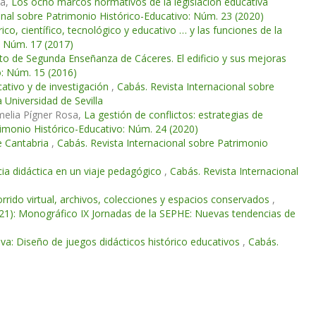
sa,
Los ocho marcos normativos de la legislación educativa
onal sobre Patrimonio Histórico-Educativo: Núm. 23 (2020)
o, científico, tecnológico y educativo … y las funciones de la
: Núm. 17 (2017)
tuto de Segunda Enseñanza de Cáceres. El edificio y sus mejoras
o: Núm. 15 (2016)
ativo y de investigación
,
Cabás. Revista Internacional sobre
 Universidad de Sevilla
elia Pígner Rosa,
La gestión de conflictos: estrategias de
rimonio Histórico-Educativo: Núm. 24 (2020)
e Cantabria
,
Cabás. Revista Internacional sobre Patrimonio
ncia didáctica en un viaje pedagógico
,
Cabás. Revista Internacional
rrido virtual, archivos, colecciones y espacios conservados
,
021): Monográfico IX Jornadas de la SEPHE: Nuevas tendencias de
iva: Diseño de juegos didácticos histórico educativos
,
Cabás.