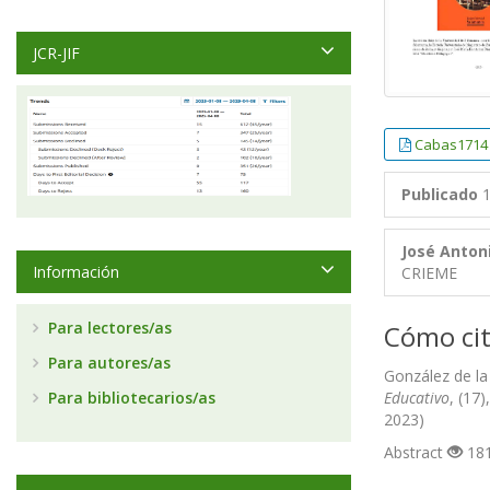
JCR-JIF
Cabas1714
Publicado
1
José Anton
Información
CRIEME
Para lectores/as
Cómo cit
Para autores/as
González de la
Para bibliotecarios/as
Educativo
, (17
2023)
Abstract
181