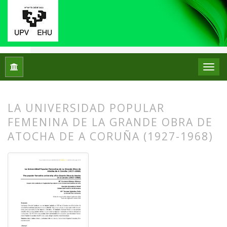
Inicio
Archivos
Núm. 16 (2016)
Artículos
LA UNIVERSIDAD POPULAR
FEMENINA DE LA GRANDE OBRA DE
ATOCHA DE A CORUÑA (1927-1968)
##plugins.themes.bootstrap3.article.
##plugins.themes.bootstrap3.article.