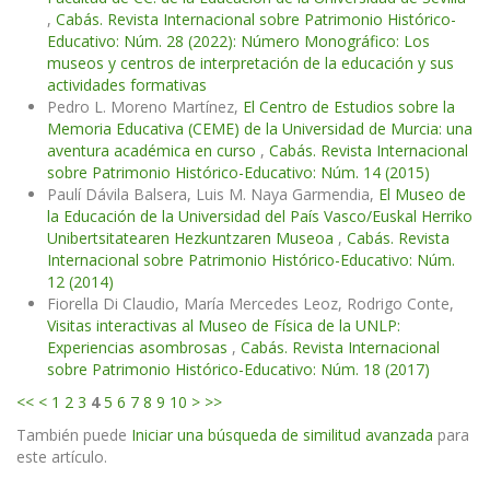
,
Cabás. Revista Internacional sobre Patrimonio Histórico-
Educativo: Núm. 28 (2022): Número Monográfico: Los
museos y centros de interpretación de la educación y sus
actividades formativas
Pedro L. Moreno Martínez,
El Centro de Estudios sobre la
Memoria Educativa (CEME) de la Universidad de Murcia: una
aventura académica en curso
,
Cabás. Revista Internacional
sobre Patrimonio Histórico-Educativo: Núm. 14 (2015)
Paulí Dávila Balsera, Luis M. Naya Garmendia,
El Museo de
la Educación de la Universidad del País Vasco/Euskal Herriko
Unibertsitatearen Hezkuntzaren Museoa
,
Cabás. Revista
Internacional sobre Patrimonio Histórico-Educativo: Núm.
12 (2014)
Fiorella Di Claudio, María Mercedes Leoz, Rodrigo Conte,
Visitas interactivas al Museo de Física de la UNLP:
Experiencias asombrosas
,
Cabás. Revista Internacional
sobre Patrimonio Histórico-Educativo: Núm. 18 (2017)
<<
<
1
2
3
4
5
6
7
8
9
10
>
>>
También puede
Iniciar una búsqueda de similitud avanzada
para
este artículo.