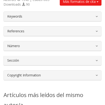
Más formatos de cita
Downloads
90
##plugins.themes.bootstrap3.article.d
Keywords
References
Número
Sección
Copyright Information
Artículos más leídos del mismo
autor/a