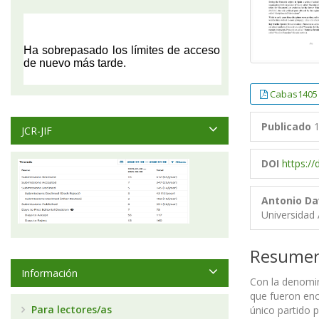
Cabas1405
Publicado
1
JCR-JIF
DOI
https:/
Antonio Da
Universidad
Resume
Información
Con la denomin
que fueron enc
Para lectores/as
único partido p