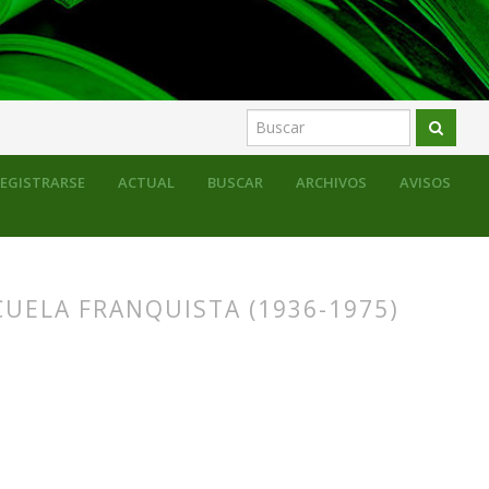
EGISTRARSE
ACTUAL
BUSCAR
ARCHIVOS
AVISOS
CUELA FRANQUISTA (1936-1975)