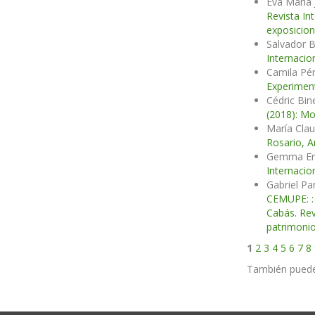
Eva María
Revista In
exposicion
Salvador 
Internacio
Camila Pér
Experimen
Cédric Bin
(2018): Mo
María Clau
Rosario, A
Gemma Er
Internacio
Gabriel Pa
CEMUPE: : l
Cabás. Rev
patrimonio
1
2
3
4
5
6
7
8
También pued