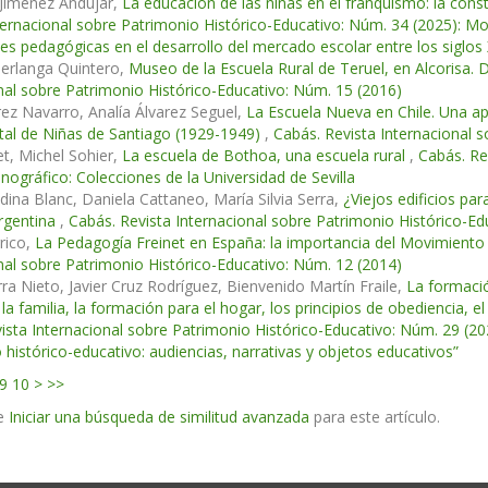
 Jiménez Andújar,
La educación de las niñas en el franquismo: la cons
ternacional sobre Patrimonio Histórico-Educativo: Núm. 34 (2025): Mon
es pedagógicas en el desarrollo del mercado escolar entre los siglos 
Berlanga Quintero,
Museo de la Escuela Rural de Teruel, en Alcorisa. De
nal sobre Patrimonio Histórico-Educativo: Núm. 15 (2016)
ez Navarro, Analía Álvarez Seguel,
La Escuela Nueva en Chile. Una ap
tal de Niñas de Santiago (1929-1949)
,
Cabás. Revista Internacional 
et, Michel Sohier,
La escuela de Bothoa, una escuela rural
,
Cabás. Re
nográfico: Colecciones de la Universidad de Sevilla
dina Blanc, Daniela Cattaneo, María Silvia Serra,
¿Viejos edificios pa
rgentina
,
Cabás. Revista Internacional sobre Patrimonio Histórico-Ed
rico,
La Pedagogía Freinet en España: la importancia del Movimient
nal sobre Patrimonio Histórico-Educativo: Núm. 12 (2014)
rra Nieto, Javier Cruz Rodríguez, Bienvenido Martín Fraile,
La formació
a familia, la formación para el hogar, los principios de obediencia, el 
ista Internacional sobre Patrimonio Histórico-Educativo: Núm. 29 (
 histórico-educativo: audiencias, narrativas y objetos educativos”
9
10
>
>>
e
Iniciar una búsqueda de similitud avanzada
para este artículo.