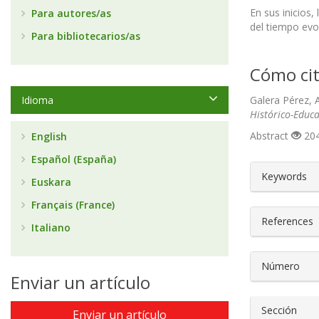
En sus inicios,
Para autores/as
del tiempo evo
Para bibliotecarios/as
Cómo cit
Idioma
Galera Pérez, A
Histórico-Educa
Abstract
204
English
Español (España)
##plugin
Keywords
Euskara
Français (France)
References
Italiano
Número
Enviar un artículo
Sección
Enviar un artículo