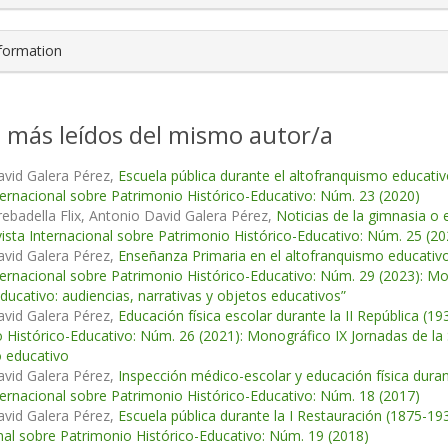
nformation
s más leídos del mismo autor/a
avid Galera Pérez,
Escuela pública durante el altofranquismo educativ
ternacional sobre Patrimonio Histórico-Educativo: Núm. 23 (2020)
rebadella Flix, Antonio David Galera Pérez,
Noticias de la gimnasia o 
ista Internacional sobre Patrimonio Histórico-Educativo: Núm. 25 (20
avid Galera Pérez,
Enseñanza Primaria en el altofranquismo educativ
ternacional sobre Patrimonio Histórico-Educativo: Núm. 29 (2023): 
educativo: audiencias, narrativas y objetos educativos”
avid Galera Pérez,
Educación física escolar durante la II República (1
 Histórico-Educativo: Núm. 26 (2021): Monográfico IX Jornadas de la
 educativo
avid Galera Pérez,
Inspección médico-escolar y educación física duran
ternacional sobre Patrimonio Histórico-Educativo: Núm. 18 (2017)
avid Galera Pérez,
Escuela pública durante la I Restauración (1875-19
nal sobre Patrimonio Histórico-Educativo: Núm. 19 (2018)