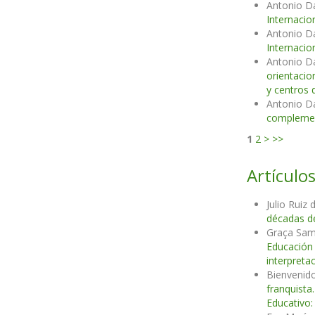
Antonio D
Internacio
Antonio D
Internacio
Antonio D
orientacio
y centros 
Antonio D
complemen
1
2
>
>>
Artículos
Julio Ruiz
décadas d
Graça Samp
Educació
interpreta
Bienvenido
franquista
Educativo: