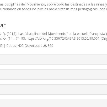
 las disciplinas del Movimiento, sobre todo las destinadas a las niñas 
lucionaron en todos los niveles hacia síntesis más pedagógicas, co
ar
. D. (2015). Las “disciplinas del Movimiento” en la escuela franquista
tivo
, (14), 74–95. https://doi.org/10.35072/CABAS.2015.52.99.001 (Or
9 | Cabas1405 Downloads
860
s.themes.bootstrap3.article.details##