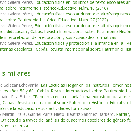
avid Galera Pérez,
Educación física en los libros de texto escolares a
nal sobre Patrimonio Histórico-Educativo: Núm. 16 (2016)
avid Galera Pérez,
Educación física escolar durante el altofranquismo
nal sobre Patrimonio Histórico-Educativo: Núm. 27 (2022)
avid Galera Pérez,
Educación física escolar durante el altofranquismo 
nes didácticas)
,
Cabás. Revista Internacional sobre Patrimonio Hist
de interpretación de la educación y sus actividades formativas
avid Galera Pérez,
Educación física y protección a la infancia en la I 
tarias escolares
,
Cabás. Revista Internacional sobre Patrimonio His
 similares
 de Salazar Echevarría,
Las Escuelas Hogar en los Institutos Femenino
e los años 50 y 60
,
Cabás. Revista Internacional sobre Patrimonio Hi
aio, Rita Brites,
"Pandemia en la escuela": una exposición para pres
n
,
Cabás. Revista Internacional sobre Patrimonio Histórico-Educativ
ción de la educación y sus actividades formativas
 Martín Fraile, Gabriel Parra Nieto, Beatriz Sánchez Barbero,
Patria y
. Un estudio a través del análisis de cuadernos escolares de género 
 Núm. 32 (2024)