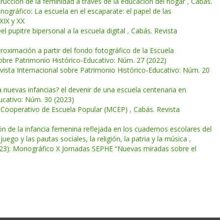
trucción de la feminidad a través de la educación del hogar
,
Cabás.
ográfico: La escuela en el escaparate: el papel de las
XIX y XX
l pupitre bipersonal a la escuela digital
,
Cabás. Revista
roximación a partir del fondo fotográfico de la Escuela
sobre Patrimonio Histórico-Educativo: Núm. 27 (2022)
vista Internacional sobre Patrimonio Histórico-Educativo: Núm. 20
ra nuevas infancias? el devenir de una escuela centenaria en
ucativo: Núm. 30 (2023)
o Cooperativo de Escuela Popular (MCEP)
,
Cabás. Revista
n de la infancia femenina reflejada en los cuadernos escolares del
juego y las pautas sociales, la religión, la patria y la música
,
2023): Monográfico X Jornadas SEPHE “Nuevas miradas sobre el