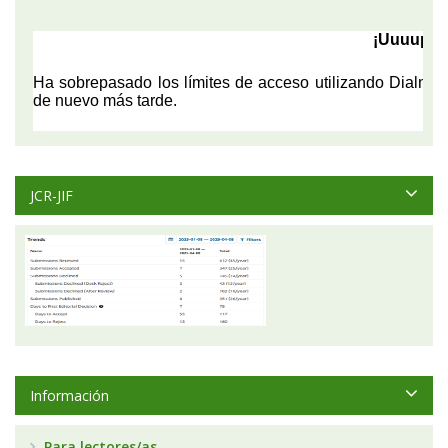
JCR-JIF
Información
Para lectores/as