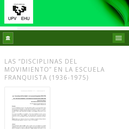
Inicio
Archivos
Núm. 14 (2015)
Artículos
LAS “DISCIPLINAS DEL
MOVIMIENTO” EN LA ESCUELA
FRANQUISTA (1936-1975)
##plugins.themes.bootstrap3.article.
##plugins.themes.bootstrap3.article.