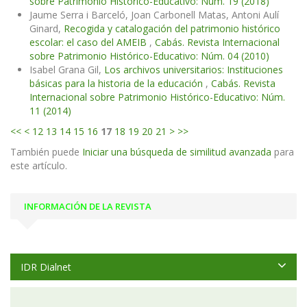
sobre Patrimonio Histórico-Educativo: Núm. 19 (2018)
Jaume Serra i Barceló, Joan Carbonell Matas, Antoni Aulí
Ginard,
Recogida y catalogación del patrimonio histórico
escolar: el caso del AMEIB
,
Cabás. Revista Internacional
sobre Patrimonio Histórico-Educativo: Núm. 04 (2010)
Isabel Grana Gil,
Los archivos universitarios: Instituciones
básicas para la historia de la educación
,
Cabás. Revista
Internacional sobre Patrimonio Histórico-Educativo: Núm.
11 (2014)
<<
<
12
13
14
15
16
17
18
19
20
21
>
>>
También puede
Iniciar una búsqueda de similitud avanzada
para
este artículo.
INFORMACIÓN DE LA REVISTA
IDR Dialnet