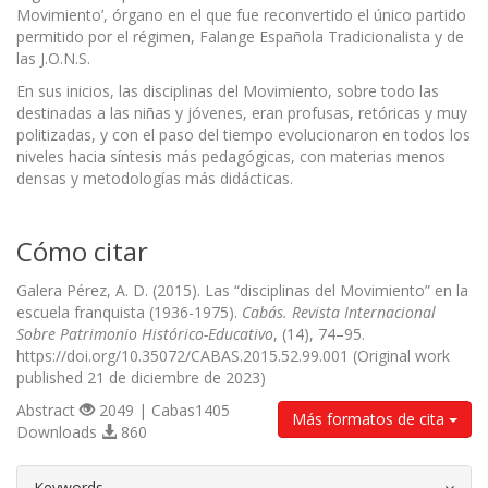
Movimiento’, órgano en el que fue reconvertido el único partido
permitido por el régimen, Falange Española Tradicionalista y de
las J.O.N.S.
En sus inicios, las disciplinas del Movimiento, sobre todo las
destinadas a las niñas y jóvenes, eran profusas, retóricas y muy
politizadas, y con el paso del tiempo evolucionaron en todos los
niveles hacia síntesis más pedagógicas, con materias menos
densas y metodologías más didácticas.
Cómo citar
Galera Pérez, A. D. (2015). Las “disciplinas del Movimiento” en la
escuela franquista (1936-1975).
Cabás. Revista Internacional
Sobre Patrimonio Histórico-Educativo
, (14), 74–95.
https://doi.org/10.35072/CABAS.2015.52.99.001 (Original work
published 21 de diciembre de 2023)
Abstract
2049 | Cabas1405
Más formatos de cita
Downloads
860
##plugins.themes.bootstrap3.article.d
Keywords