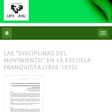
Inicio
Archivos
Núm. 14 (2015)
Artículos
LAS “DISCIPLINAS DEL
MOVIMIENTO” EN LA ESCUELA
FRANQUISTA (1936-1975)
##plugins.themes.bootstrap3.article.
##plugins.themes.bootstrap3.article.