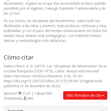
Movimiento’, órgano en el que fue reconvertido el único partido
permitido por el régimen, Falange Española Tradicionalista y de
las J.O.N.S.
En sus inicios, las disciplinas del Movimiento, sobre todo las
destinadas a las niñas y jóvenes, eran profusas, retóricas y muy
politizadas, y con el paso del tiempo evolucionaron en todos los
niveles hacia síntesis más pedagógicas, con materias menos
densas y metodologías más didácticas.
Cómo citar
Galera Pérez, A. D. (2015). Las “disciplinas del Movimiento” en la
escuela franquista (1936-1975).
Cabás. Revista Internacional
Sobre Patrimonio Histórico-Educativo
, (14), 74–95.
https://doi.org/10.35072/CABAS.2015.52.99.001 (Original work
published 21 de diciembre de 2023)
Abstract
2125 | Cabas1405
Más formatos de cita
Downloads
860
##plugins.themes.bootstrap3.article.d
Keywords