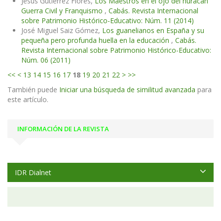
Jesús Gutiérrez Flores,
Los Maestros en el ojo del huracán
Guerra Civil y Franquismo
,
Cabás. Revista Internacional
sobre Patrimonio Histórico-Educativo: Núm. 11 (2014)
José Miguel Saiz Gómez,
Los guanelianos en España y su
pequeña pero profunda huella en la educación
,
Cabás.
Revista Internacional sobre Patrimonio Histórico-Educativo:
Núm. 06 (2011)
<<
<
13
14
15
16
17
18
19
20
21
22
>
>>
También puede
Iniciar una búsqueda de similitud avanzada
para
este artículo.
INFORMACIÓN DE LA REVISTA
IDR Dialnet