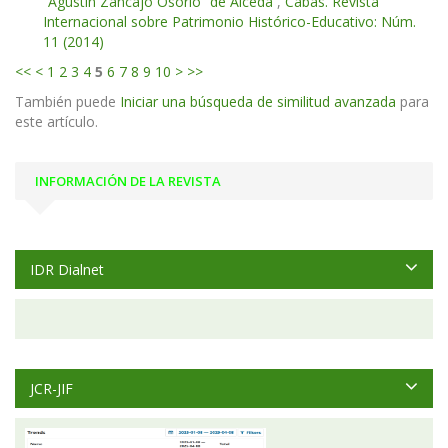
“Agustín Zancajo Osorio” de Alceda
,
Cabás. Revista
Internacional sobre Patrimonio Histórico-Educativo: Núm.
11 (2014)
<<
<
1
2
3
4
5
6
7
8
9
10
>
>>
También puede
Iniciar una búsqueda de similitud avanzada
para
este artículo.
INFORMACIÓN DE LA REVISTA
IDR Dialnet
JCR-JIF