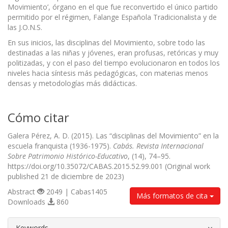
Movimiento’, órgano en el que fue reconvertido el único partido
permitido por el régimen, Falange Española Tradicionalista y de
las J.O.N.S.
En sus inicios, las disciplinas del Movimiento, sobre todo las
destinadas a las niñas y jóvenes, eran profusas, retóricas y muy
politizadas, y con el paso del tiempo evolucionaron en todos los
niveles hacia síntesis más pedagógicas, con materias menos
densas y metodologías más didácticas.
Cómo citar
Galera Pérez, A. D. (2015). Las “disciplinas del Movimiento” en la
escuela franquista (1936-1975).
Cabás. Revista Internacional
Sobre Patrimonio Histórico-Educativo
, (14), 74–95.
https://doi.org/10.35072/CABAS.2015.52.99.001 (Original work
published 21 de diciembre de 2023)
Abstract
2049 | Cabas1405
Más formatos de cita
Downloads
860
##plugins.themes.bootstrap3.article.d
Keywords