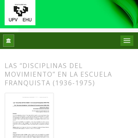
Inicio
Archivos
Núm. 14 (2015)
Artículos
LAS “DISCIPLINAS DEL
MOVIMIENTO” EN LA ESCUELA
FRANQUISTA (1936-1975)
##plugins.themes.bootstrap3.article.
##plugins.themes.bootstrap3.article.