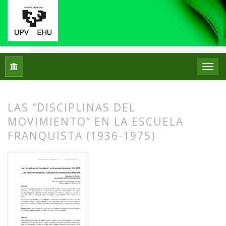
Inicio
Archivos
Núm. 14 (2015)
Artículos
LAS “DISCIPLINAS DEL
MOVIMIENTO” EN LA ESCUELA
FRANQUISTA (1936-1975)
##plugins.themes.bootstrap3.article.
##plugins.themes.bootstrap3.article.