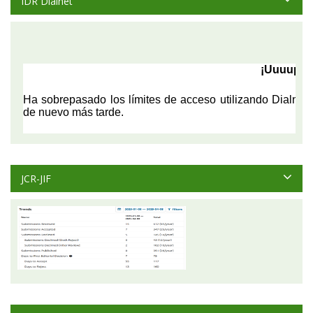
IDR Dialnet
JCR-JIF