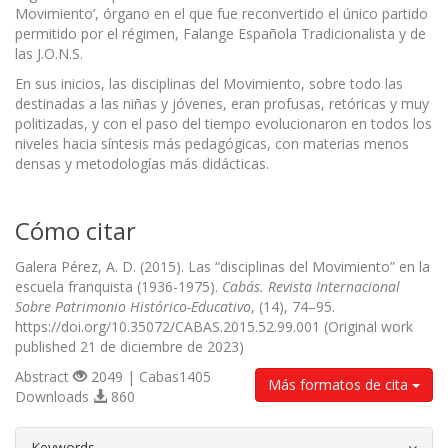
Movimiento’, órgano en el que fue reconvertido el único partido
permitido por el régimen, Falange Española Tradicionalista y de
las J.O.N.S.
En sus inicios, las disciplinas del Movimiento, sobre todo las
destinadas a las niñas y jóvenes, eran profusas, retóricas y muy
politizadas, y con el paso del tiempo evolucionaron en todos los
niveles hacia síntesis más pedagógicas, con materias menos
densas y metodologías más didácticas.
Cómo citar
Galera Pérez, A. D. (2015). Las “disciplinas del Movimiento” en la
escuela franquista (1936-1975).
Cabás. Revista Internacional
Sobre Patrimonio Histórico-Educativo
, (14), 74–95.
https://doi.org/10.35072/CABAS.2015.52.99.001 (Original work
published 21 de diciembre de 2023)
Abstract
2049 | Cabas1405
Más formatos de cita
Downloads
860
##plugins.themes.bootstrap3.article.d
Keywords