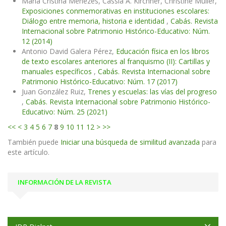
Maria Cristina Menezes, Cássia A. Kirchner, Christine Müller,
Exposiciones conmemorativas en instituciones escolares:
Diálogo entre memoria, historia e identidad
,
Cabás. Revista
Internacional sobre Patrimonio Histórico-Educativo: Núm.
12 (2014)
Antonio David Galera Pérez,
Educación física en los libros
de texto escolares anteriores al franquismo (II): Cartillas y
manuales específicos
,
Cabás. Revista Internacional sobre
Patrimonio Histórico-Educativo: Núm. 17 (2017)
Juan González Ruiz,
Trenes y escuelas: las vías del progreso
,
Cabás. Revista Internacional sobre Patrimonio Histórico-
Educativo: Núm. 25 (2021)
<<
<
3
4
5
6
7
8
9
10
11
12
>
>>
También puede
Iniciar una búsqueda de similitud avanzada
para
este artículo.
INFORMACIÓN DE LA REVISTA