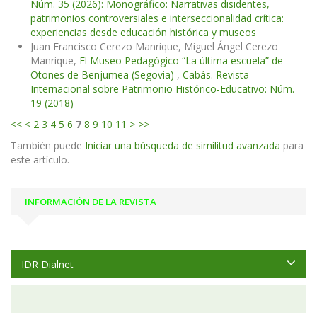
Núm. 35 (2026): Monográfico: Narrativas disidentes,
patrimonios controversiales e interseccionalidad crítica:
experiencias desde educación histórica y museos
Juan Francisco Cerezo Manrique, Miguel Ángel Cerezo
Manrique,
El Museo Pedagógico “La última escuela” de
Otones de Benjumea (Segovia)
,
Cabás. Revista
Internacional sobre Patrimonio Histórico-Educativo: Núm.
19 (2018)
<<
<
2
3
4
5
6
7
8
9
10
11
>
>>
También puede
Iniciar una búsqueda de similitud avanzada
para
este artículo.
INFORMACIÓN DE LA REVISTA
IDR Dialnet