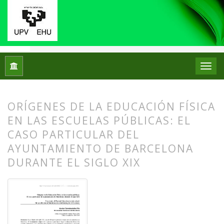
Inicio
Archivos
Núm. 13 (2015)
Artículos
ORÍGENES DE LA EDUCACIÓN FÍSICA
EN LAS ESCUELAS PÚBLICAS: EL
CASO PARTICULAR DEL
AYUNTAMIENTO DE BARCELONA
DURANTE EL SIGLO XIX
##plugins.themes.bootstrap3.article.
##plugins.themes.bootstrap3.article.