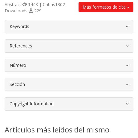
Abstract
1448 | Cabas1302
Más formatos de cita
Downloads
229
##plugins.themes.bootstrap3.article.d
Keywords
References
Número
Sección
Copyright Information
Artículos más leídos del mismo