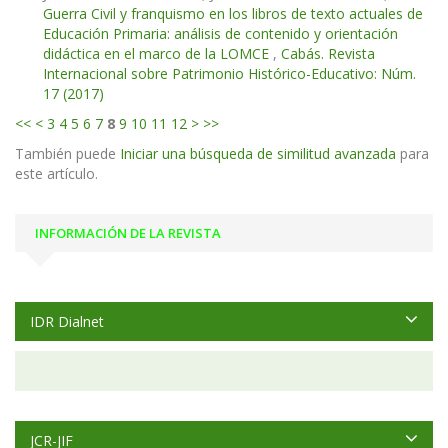
Guerra Civil y franquismo en los libros de texto actuales de
Educación Primaria: análisis de contenido y orientación
didáctica en el marco de la LOMCE
,
Cabás. Revista
Internacional sobre Patrimonio Histórico-Educativo: Núm.
17 (2017)
<<
<
3
4
5
6
7
8
9
10
11
12
>
>>
También puede
Iniciar una búsqueda de similitud avanzada
para
este artículo.
INFORMACIÓN DE LA REVISTA
IDR Dialnet
JCR-JIF