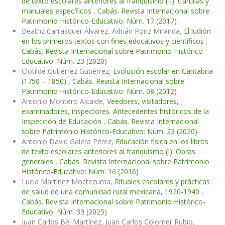
de texto escolares anteriores al franquismo (II): Cartillas y
manuales específicos
,
Cabás. Revista Internacional sobre
Patrimonio Histórico-Educativo: Núm. 17 (2017)
Beatriz Carrasquer Álvarez, Adrián Ponz Miranda,
El ludión
en los primeros textos con fines educativos y científicos
,
Cabás. Revista Internacional sobre Patrimonio Histórico-
Educativo: Núm. 23 (2020)
Clotilde Gutiérrez Gutiérrez,
Evolución escolar en Cantabria
(1750 – 1850)
,
Cabás. Revista Internacional sobre
Patrimonio Histórico-Educativo: Núm. 08 (2012)
Antonio Montero Alcaide,
Veedores, visitadores,
examinadores, inspectores. Antecedentes históricos de la
Inspección de Educación
,
Cabás. Revista Internacional
sobre Patrimonio Histórico-Educativo: Núm. 23 (2020)
Antonio David Galera Pérez,
Educación física en los libros
de texto escolares anteriores al franquismo (I): Obras
generales
,
Cabás. Revista Internacional sobre Patrimonio
Histórico-Educativo: Núm. 16 (2016)
Lucia Martínez Moctezuma,
Rituales escolares y prácticas
de salud de una comunidad rural mexicana, 1920-1940
,
Cabás. Revista Internacional sobre Patrimonio Histórico-
Educativo: Núm. 33 (2025)
Juan Carlos Bel Martínez, Juan Carlos Colomer Rubio,