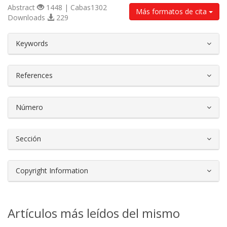
Abstract
1448 | Cabas1302
Más formatos de cita
Downloads
229
##plugins.themes.bootstrap3.article.d
Keywords
References
Número
Sección
Copyright Information
Artículos más leídos del mismo