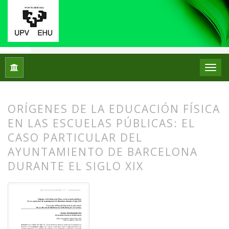
Inicio
Archivos
Núm. 13 (2015)
Artículos
ORÍGENES DE LA EDUCACIÓN FÍSICA
EN LAS ESCUELAS PÚBLICAS: EL
CASO PARTICULAR DEL
AYUNTAMIENTO DE BARCELONA
DURANTE EL SIGLO XIX
##plugins.themes.bootstrap3.article.
##plugins.themes.bootstrap3.article.