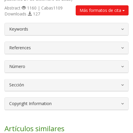
Abstract
1160 | Cabas1109
Más formatos de cita
Downloads
127
##plugins.themes.bootstrap3.article.d
Keywords
References
Número
Sección
Copyright Information
Artículos similares