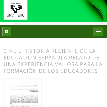
Inicio
Archivos
Núm. 11 (2014)
Experiencias
CINE E HISTORIA RECIENTE DE LA
EDUCACIÓN ESPAÑOLA RELATO DE
UNA EXPERIENCIA VALIOSA PARA LA
FORMACIÓN DE LOS EDUCADORES
##plugins.themes.bootstrap3.article.
##plugins.themes.bootstrap3.article.