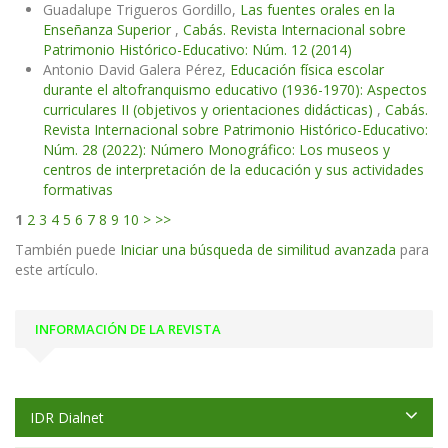
Guadalupe Trigueros Gordillo,
Las fuentes orales en la
Enseñanza Superior
,
Cabás. Revista Internacional sobre
Patrimonio Histórico-Educativo: Núm. 12 (2014)
Antonio David Galera Pérez,
Educación física escolar
durante el altofranquismo educativo (1936-1970): Aspectos
curriculares II (objetivos y orientaciones didácticas)
,
Cabás.
Revista Internacional sobre Patrimonio Histórico-Educativo:
Núm. 28 (2022): Número Monográfico: Los museos y
centros de interpretación de la educación y sus actividades
formativas
1
2
3
4
5
6
7
8
9
10
>
>>
También puede
Iniciar una búsqueda de similitud avanzada
para
este artículo.
INFORMACIÓN DE LA REVISTA
IDR Dialnet