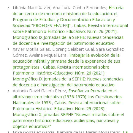
Libânia Nacif Xavier, Ana Lúcia Cunha Fernandes,
Historia
de un centro de memoria e historia de la educación: el
Programa de Estudios y Documentación Educación y
Sociedad “PROEDES-FE/UFRJ”
,
Cabás. Revista Internacional
sobre Patrimonio Histórico-Educativo: Núm. 26 (2021):
Monográfico IX Jornadas de la SEPHE: Nuevas tendencias
de docencia e investigación del patrimonio educativo
Xavier Motilla Salas, Llorenç Gelabert Gual, Sara González
Gómez, Avelina Miquel Lara,
Trabajar la evolución de la
educación infantil y primaria desde la experiencia de sus
protagonistas
,
Cabás. Revista Internacional sobre
Patrimonio Histórico-Educativo: Núm. 26 (2021):
Monográfico IX Jornadas de la SEPHE: Nuevas tendencias
de docencia e investigación del patrimonio educativo
Antonio David Galera Pérez,
Enseñanza Primaria en el
altofranquismo educativo (1936-1970): los Cuestionarios
Nacionales de 1953
,
Cabás. Revista Internacional sobre
Patrimonio Histórico-Educativo: Núm. 29 (2023):
Monográfico X Jornadas SEPHE “Nuevas miradas sobre el
patrimonio histórico-educativo: audiencias, narrativas y
objetos educativos”
Erika González García, Bárbara de las Heras Monasterio,
La