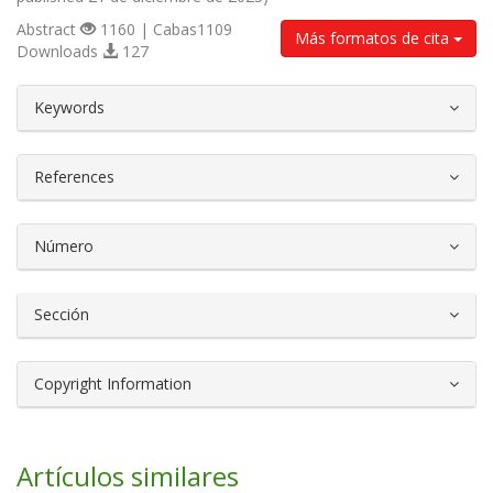
Abstract
1160 | Cabas1109
Más formatos de cita
Downloads
127
##plugins.themes.bootstrap3.article.d
Keywords
References
Número
Sección
Copyright Information
Artículos similares