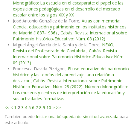
Monográfico: La escuela en el escaparate: el papel de las
exposiciones pedagógicas en el desarrollo del mercado
escolar entre los siglos XIX y XX
José Antonio González de la Torre,
Aulas con memoria:
Ciencia, educación y patrimonio en los institutos históricos
de Madrid (1837-1936)
,
Cabás. Revista Internacional sobre
Patrimonio Histórico-Educativo: Núm. 08 (2012)
Miguel Ángel García de la Santa y de la Torre,
NEXO,
Revista del Profesorado de Cantabria
,
Cabás. Revista
Internacional sobre Patrimonio Histórico-Educativo: Núm.
09 (2013)
Francesca Davida Pizzigoni,
El uso educativo del patrimonio
histórico y las teorías del aprendizaje: una relación a
destacar
,
Cabás. Revista Internacional sobre Patrimonio
Histórico-Educativo: Núm. 28 (2022): Número Monográfico:
Los museos y centros de interpretación de la educación y
sus actividades formativas
<<
<
1
2
3
4
5
6
7
8
9
10
>
>>
También puede
Iniciar una búsqueda de similitud avanzada
para
este artículo.