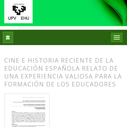
Inicio
Archivos
Núm. 11 (2014)
Experiencias
CINE E HISTORIA RECIENTE DE LA
EDUCACIÓN ESPAÑOLA RELATO DE
UNA EXPERIENCIA VALIOSA PARA LA
FORMACIÓN DE LOS EDUCADORES
##plugins.themes.bootstrap3.article.
##plugins.themes.bootstrap3.article.