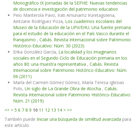
Monográfico IX Jornadas de la SEPHE: Nuevas tendencias
de docencia e investigación del patrimonio educativo
Peio Manterola Pavo, Irati Amunarriz Iruretagoiena,
Aintzane Rodríguez Poza,
Los cuadernos escolares del
Museo de la Educación de la UPV/EHU. Una fuente primaria
para el estudio de la educación en el País Vasco durante el
franquismo
,
Cabás. Revista Internacional sobre Patrimonio
Histórico-Educativo: Núm. 30 (2023)
Erika González García,
La localidad y los imaginarios
sociales en el Segundo Ciclo de Educación primaria en los
años 80: una muestra representativa
,
Cabás. Revista
Internacional sobre Patrimonio Histórico-Educativo: Núm.
06 (2011)
María del Carmen Gómez Gómez, María Teresa Iglesias
Polo,
Un siglo de La Grande Obra de Atocha
,
Cabás.
Revista Internacional sobre Patrimonio Histórico-Educativo:
Núm. 21 (2019)
<<
<
5
6
7
8
9
10
11
12
13
14
>
>>
También puede
Iniciar una búsqueda de similitud avanzada
para
este artículo.