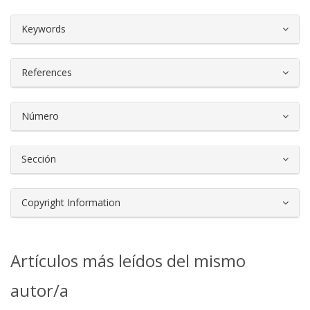
##plugins.themes.bootstrap3.article.d
Keywords
References
Número
Sección
Copyright Information
Artículos más leídos del mismo
autor/a