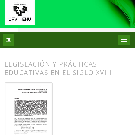
Inicio
Archivos
Núm. 04 (2010)
Artículos
LEGISLACIÓN Y PRÁCTICAS
EDUCATIVAS EN EL SIGLO XVIII
##plugins.themes.bootstrap3.article.
##plugins.themes.bootstrap3.article.