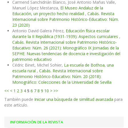
Carmend Sanchidrián Blanco, José Antonio Mañas Valle,
Manuel López Mestanza,
El Museo Andaluz de la
Educación, un proyecto hecho realidad
,
Cabás. Revista
Internacional sobre Patrimonio Histórico-Educativo: Núm.
23 (2020)
Antonio David Galera Pérez,
Educación física escolar
durante la II República (1931-1939): Aspectos curriculares
,
Cabás. Revista Internacional sobre Patrimonio Histórico-
Educativo: Núm. 26 (2021): Monográfico IX Jornadas de la
SEPHE: Nuevas tendencias de docencia e investigación del
patrimonio educativo
Cédric Binet, Michel Sohier,
La escuela de Bothoa, una
escuela rural
,
Cabás. Revista Internacional sobre
Patrimonio Histórico-Educativo: Núm. 20 (2018):
Monográfico: Colecciones de la Universidad de Sevilla
<<
<
1
2
3
4
5
6
7
8
9
10
>
>>
También puede
Iniciar una búsqueda de similitud avanzada
para
este artículo.
INFORMACIÓN DE LA REVISTA