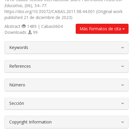
Educativo
, (06), 54–77.
https://doi.org/10.35072/CABAS.2011.98.44.001 (Original work
published 21 de diciembre de 2023)
Abstract
1489 | Cabas0604
Más formatos de cita
Downloads
99
##plugins.themes.bootstrap3.article.d
Keywords
References
Número
Sección
Copyright Information