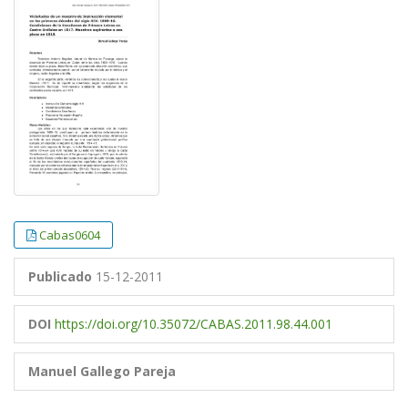
##plugins.themes.bootstrap3.article.
##plugins.themes.bootstrap3.article.
Cabas0604
Publicado
15-12-2011
DOI
https://doi.org/10.35072/CABAS.2011.98.44.001
Manuel Gallego Pareja