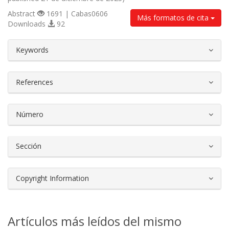
Abstract
1691 | Cabas0606
Más formatos de cita
Downloads
92
##plugins.themes.bootstrap3.article.d
Keywords
References
Número
Sección
Copyright Information
Artículos más leídos del mismo