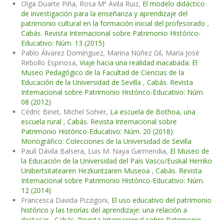
Olga Duarte Piña, Rosa Mª Ávila Ruiz,
El modelo didáctico
de investigación para la enseñanza y aprendizaje del
patrimonio cultural en la formación inicial del profesorado
,
Cabás. Revista Internacional sobre Patrimonio Histórico-
Educativo: Núm. 13 (2015)
Pablo Álvarez Domínguez, Marina Núñez Gil, María José
Rebollo Espinosa,
Viaje hacia una realidad inacabada: El
Museo Pedagógico de la Facultad de Ciencias de la
Educación de la Universidad de Sevilla
,
Cabás. Revista
Internacional sobre Patrimonio Histórico-Educativo: Núm.
08 (2012)
Cédric Binet, Michel Sohier,
La escuela de Bothoa, una
escuela rural
,
Cabás. Revista Internacional sobre
Patrimonio Histórico-Educativo: Núm. 20 (2018):
Monográfico: Colecciones de la Universidad de Sevilla
Paulí Dávila Balsera, Luis M. Naya Garmendia,
El Museo de
la Educación de la Universidad del País Vasco/Euskal Herriko
Unibertsitatearen Hezkuntzaren Museoa
,
Cabás. Revista
Internacional sobre Patrimonio Histórico-Educativo: Núm.
12 (2014)
Francesca Davida Pizzigoni,
El uso educativo del patrimonio
histórico y las teorías del aprendizaje: una relación a
destacar
,
Cabás. Revista Internacional sobre Patrimonio