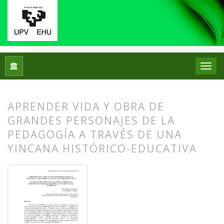
Inicio
Archivos
Núm. 06 (2011)
Experiencias
APRENDER VIDA Y OBRA DE
GRANDES PERSONAJES DE LA
PEDAGOGÍA A TRAVÉS DE UNA
YINCANA HISTÓRICO-EDUCATIVA
##plugins.themes.bootstrap3.article.
##plugins.themes.bootstrap3.article.