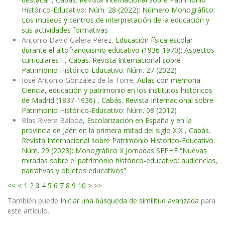
Histórico-Educativo: Núm. 28 (2022): Número Monográfico:
Los museos y centros de interpretación de la educación y
sus actividades formativas
Antonio David Galera Pérez,
Educación física escolar
durante el altofranquismo educativo (1936-1970): Aspectos
curriculares I
,
Cabás. Revista Internacional sobre
Patrimonio Histórico-Educativo: Núm. 27 (2022)
José Antonio González de la Torre,
Aulas con memoria:
Ciencia, educación y patrimonio en los institutos históricos
de Madrid (1837-1936)
,
Cabás. Revista Internacional sobre
Patrimonio Histórico-Educativo: Núm. 08 (2012)
Blas Rivera Balboa,
Escolarización en España y en la
provincia de Jaén en la primera mitad del siglo XIX
,
Cabás.
Revista Internacional sobre Patrimonio Histórico-Educativo:
Núm. 29 (2023): Monográfico X Jornadas SEPHE “Nuevas
miradas sobre el patrimonio histórico-educativo: audiencias,
narrativas y objetos educativos”
<<
<
1
2
3
4
5
6
7
8
9
10
>
>>
También puede
Iniciar una búsqueda de similitud avanzada
para
este artículo.