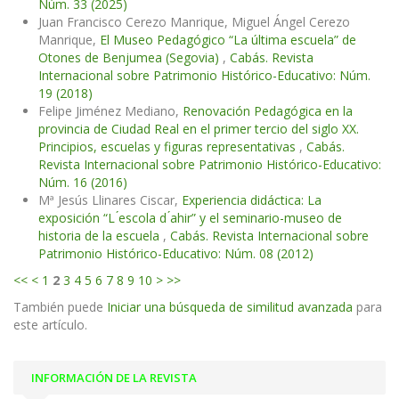
Núm. 33 (2025)
Juan Francisco Cerezo Manrique, Miguel Ángel Cerezo
Manrique,
El Museo Pedagógico “La última escuela” de
Otones de Benjumea (Segovia)
,
Cabás. Revista
Internacional sobre Patrimonio Histórico-Educativo: Núm.
19 (2018)
Felipe Jiménez Mediano,
Renovación Pedagógica en la
provincia de Ciudad Real en el primer tercio del siglo XX.
Principios, escuelas y figuras representativas
,
Cabás.
Revista Internacional sobre Patrimonio Histórico-Educativo:
Núm. 16 (2016)
Mª Jesús Llinares Ciscar,
Experiencia didáctica: La
exposición “L ́escola d ́ahir” y el seminario-museo de
historia de la escuela
,
Cabás. Revista Internacional sobre
Patrimonio Histórico-Educativo: Núm. 08 (2012)
<<
<
1
2
3
4
5
6
7
8
9
10
>
>>
También puede
Iniciar una búsqueda de similitud avanzada
para
este artículo.
INFORMACIÓN DE LA REVISTA