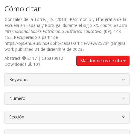
Cómo citar
González de la Torre, J. A. (2013). Patrimonio y Etnografía de la
escuela en España y Portugal durante el siglo XX.
Cabás. Revista
Internacional Sobre Patrimonio Histórico-Educativo
, (09), 148–
152. Recuperado a partir de
https://ojs.ehu.eus/index.php/cabas/article/view/25704 (Original
work published 21 de diciembre de 2023)
Abstract
2117 | Cabas0912
Más formatos de cita
Downloads
101
##plugins.themes.bootstrap3.article.d
Keywords
Número
Sección