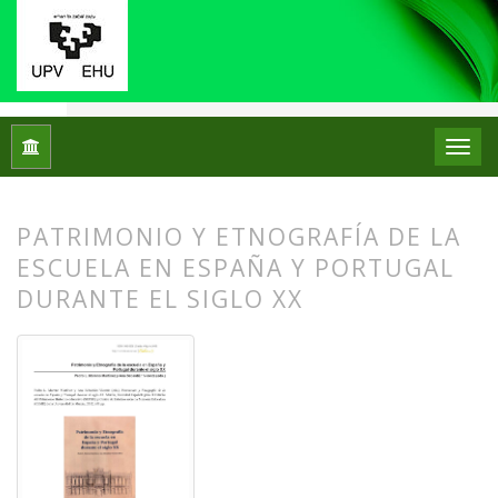
Inicio
Archivos
Núm. 09 (2013)
Reseñas bibliográficas
PATRIMONIO Y ETNOGRAFÍA DE LA
ESCUELA EN ESPAÑA Y PORTUGAL
DURANTE EL SIGLO XX
##plugins.themes.bootstrap3.article.
##plugins.themes.bootstrap3.article.