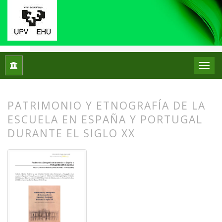
Inicio
Archivos
Núm. 09 (2013)
Reseñas bibliográficas
PATRIMONIO Y ETNOGRAFÍA DE LA
ESCUELA EN ESPAÑA Y PORTUGAL
DURANTE EL SIGLO XX
##plugins.themes.bootstrap3.article.
##plugins.themes.bootstrap3.article.