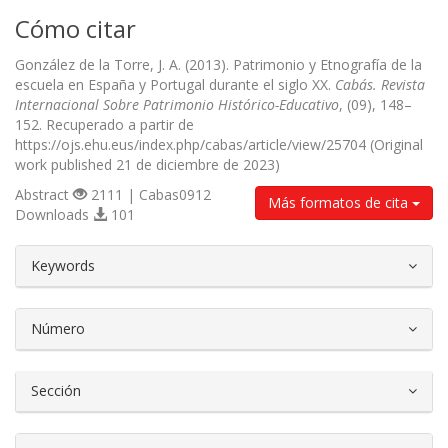
Cómo citar
González de la Torre, J. A. (2013). Patrimonio y Etnografía de la
escuela en España y Portugal durante el siglo XX.
Cabás. Revista
Internacional Sobre Patrimonio Histórico-Educativo
, (09), 148–
152. Recuperado a partir de
https://ojs.ehu.eus/index.php/cabas/article/view/25704 (Original
work published 21 de diciembre de 2023)
Abstract
2111 | Cabas0912
Más formatos de cita
Downloads
101
##plugins.themes.bootstrap3.article.d
Keywords
Número
Sección